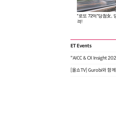
ET Events
"AICC & CX Insight 
[올쇼TV] Gurobi와 