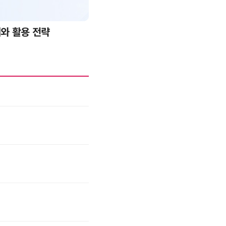
례와 활용 전략
AI 핀옵스 실전 세미나: 폭증하는