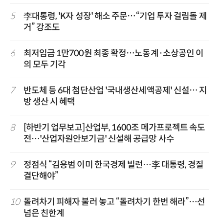
5
李대통령, 'K자 성장' 해소 주문…“기업 투자 걸림돌 제
거” 강조도
6
최저임금 1만700원 최종 확정…노동계·소상공인 이
의 모두 기각
7
반도체 등 6대 첨단산업 '국내생산세액공제' 신설… 지
방 생산 시 혜택
8
[하반기 업무보고]산업부, 1600조 메가프로젝트 속도
전…'산업자원안보기금' 신설해 공급망 사수
9
정점식 “김용범 이미 한국경제 빌런…李 대통령, 경질
결단해야”
10
돌려차기 피해자 불러 놓고 “돌려차기 한번 해라”…선
넘은 친한계