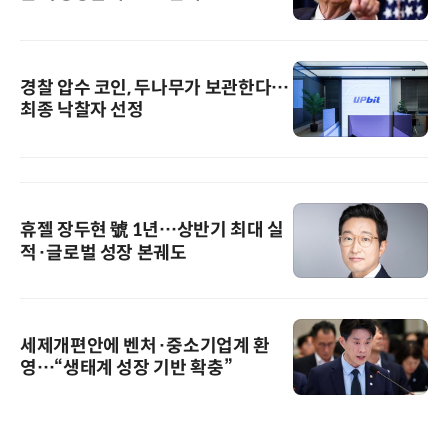
경찰 압수 코인, 두나무가 보관한다…
최종 낙찰자 선정
휴젤 장두현 號 1년…상반기 최대 실
적·글로벌 성장 본궤도
세제개편안에 벤처·중소기업계 환
영…“생태계 성장 기반 확충”