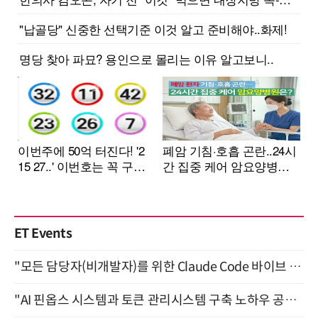
ET Events
"모든 담당자(비개발자)를 위한 Claude Code 바이브 코딩 2-day 부트캠프" 9월 16~17일 개최
"AI 핀옵스 시스템과 토큰 관리시스템 구축 노하우 공개" 잠실 한국광고문화회관 2층 대회의실 (8/21)