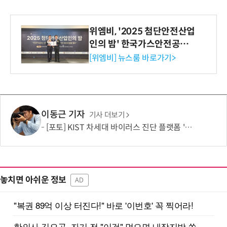
위엠비, '2025 첨단안전산업
인의 밤' 한국가스안전공사
사장상 수상
[위엠비] 뉴스룸 바로가기>
이동근 기자
기사 더보기
[포토] KIST 차세대 바이러스 진단 플랫폼 '퓨전 어세이' 개발
놓치면 아쉬운 정보
AD