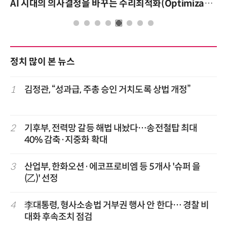
AI 시대의 의사결정을 바꾸는 수리최적화(Optimization): 실제 산업 적용 사례와 활용 전략
정치 많이 본 뉴스
1
김정관, “성과급, 주총 승인 거치도록 상법 개정”
2
기후부, 전력망 갈등 해법 내놨다…송전철탑 최대
40% 감축·지중화 확대
3
산업부, 한화오션·에코프로비엠 등 5개사 '슈퍼 을
(乙)' 선정
4
李대통령, 형사소송법 거부권 행사 안 한다… 경찰 비
대화 후속조치 점검