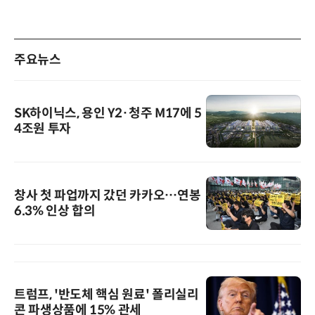
주요뉴스
SK하이닉스, 용인 Y2·청주 M17에 5
4조원 투자
창사 첫 파업까지 갔던 카카오…연봉
6.3% 인상 합의
트럼프, '반도체 핵심 원료' 폴리실리
콘 파생상품에 15% 관세