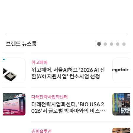
브랜드 뉴스룸
위고페어
위고페어, 서울AI허브 '2026 AI 전
환(AX) 지원사업' 컨소시엄 선정
다래전략사업화센터
다래전략사업화센터, 'BIO USA 2
026'서 글로벌 빅파마와의 비즈니
스 미팅 지원…K-바이오 해외 진출
교두보 확보
슈퍼솔루션