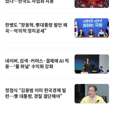
었다…한국도 사업화 시동
한병도 “장동혁, 李대통령 발언 왜
곡…악의적 정치공세”
네이버, 검색·커머스·결제에 AI 적
용…'풀 퍼널' 수익화 강화
정점식 “김용범 이미 한국경제 빌
런…李 대통령, 경질 결단해야”