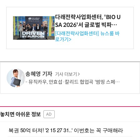
다래전략사업화센터, 'BIO U
SA 2026'서 글로벌 빅파마
와의 비즈니스 미팅 지원…K
[다래전략사업화센터] 뉴스룸 바
로가기>
-바이오 해외 진출 교두보 확
보
송혜영 기자
기사 더보기
뮤직카우, 안효섭·칼리드 협업곡 '썸띵 스페셜' 뮤직비디오 공개
놓치면 아쉬운 정보
AD