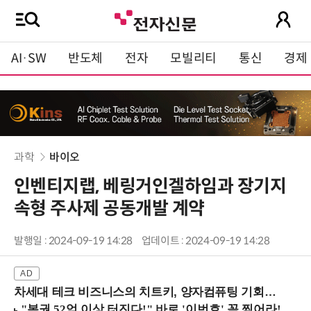
AI·SW
반도체
전자
모빌리티
통신
경제
과학
바이오
인벤티지랩, 베링거인겔하임과 장기지
속형 주사제 공동개발 계약
발행일 : 2024-09-19 14:28
업데이트 : 2024-09-19 14:28
차세대 테크 비즈니스의 치트키, 양자컴퓨팅 기회를 선점하라! (8/28 강남역)