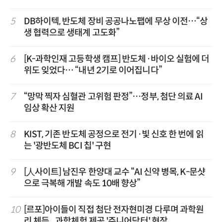
5
DB하이텍, 반도체 장비 공공나노팹에 무상 이전…“상
생 협력으로 생태계 고도화”
6
[K-과학인재 고등학생 캠프] 반도체·바이오 실험에 더
위도 잊었다… “내년 2기로 이어집니다”
7
“망막 찍자 심혈관 고위험 판정”…정부, 첨단 의료 AI
임상 확산 지원
8
KIST, 기존 반도체 공정으로 전기·빛 신호 한 번에 읽
는 '광반도체 BCI 칩' 구현
9
[人사이트] 남진우 한양대 교수 “AI 신약 병목, K-문샷
으로 극복해 개발 속도 10배 향상”
10
[르포]아이들이 직접 첨단 전자현미경 다루며 과학원
리 체득...과학체험 제공 '주니어닥터' 현장