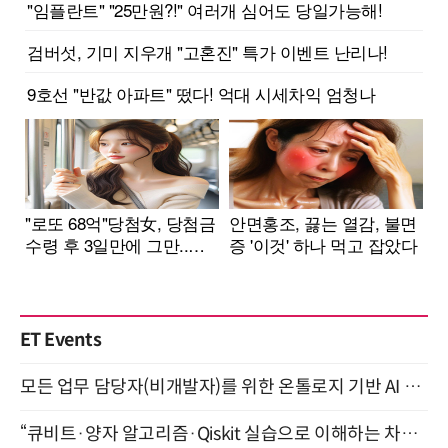
ET Events
모든 업무 담당자(비개발자)를 위한 온톨로지 기반 AI 지식체계 설계 1-day 워크숍 8월 20일 개최
“큐비트·양자 알고리즘·Qiskit 실습으로 이해하는 차세대 컴퓨팅” (8/28)