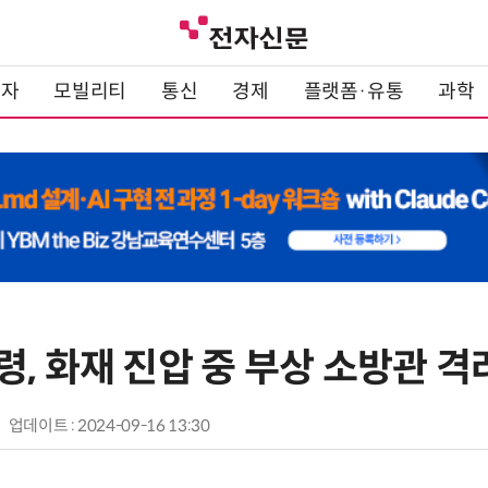
전자
모빌리티
통신
경제
플랫폼·유통
과학
, 화재 진압 중 부상 소방관 격
업데이트 : 2024-09-16 13:30