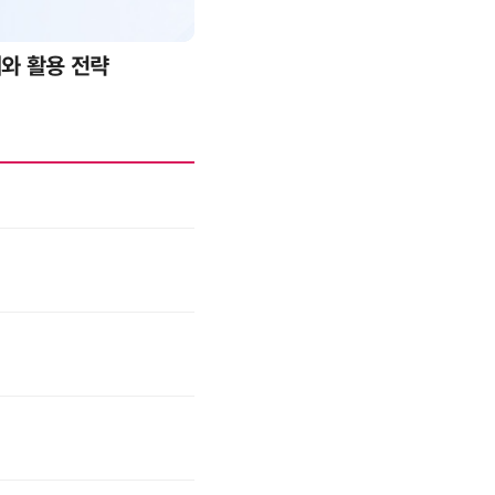
례와 활용 전략
AI 핀옵스 실전 세미나: 폭증하는