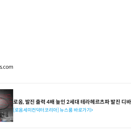
s.com
로옴, 발진 출력 4배 높인 2세대 테라헤르츠파 발진 디
[로옴세미컨덕터코리아] 뉴스룸 바로가기>