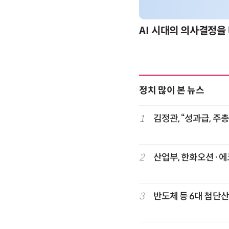
-day 워크숍
AI 시대의 의사결정을 
정치 많이 본 뉴스
1
김정관, “성과급, 주
2
산업부, 한화오션·에코
3
반도체 등 6대 첨단산