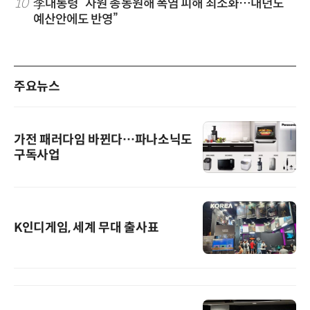
10
李대통령 “자원 총동원해 폭염 피해 최소화…내년도
예산안에도 반영”
주요뉴스
가전 패러다임 바뀐다…파나소닉도
구독사업
K인디게임, 세계 무대 출사표