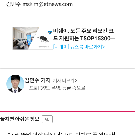
김민수 mskim@etnews.com
비쉐이, 모든 주요 리모컨 코
드 지원하는 TSOP15300 시
리즈 IR 수신기 출시
[비쉐이] 뉴스룸 바로가기>
김민수 기자
기사 더보기
[포토] 39도 폭염, 동굴 속으로
놓치면 아쉬운 정보
AD