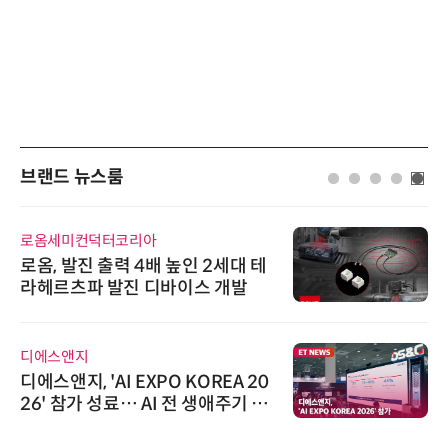
브랜드 뉴스룸
로옴세미컨덕터코리아
로옴, 발진 출력 4배 높인 2세대 테
라헤르츠파 발진 디바이스 개발
디에스앤지
디에스앤지, 'AI EXPO KOREA 20
26' 참가 성료… AI 전 생애주기 아
우르는 통합 솔루션 선봬