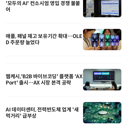
'모두의 AI' 컨소시엄 영입 경쟁 불붙
어
애플, 패널 재고 보유기간 확대…OLE
D 주문량 늘었다
웹케시,'B2B 바이브코딩' 플랫폼 'AX
Port' 출시…AX 시장 본격 공략
AI 데이터센터, 전력반도체 업계 '새
먹거리' 급부상