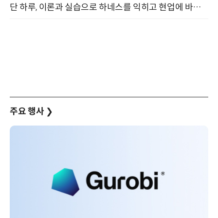
단 하루, 이론과 실습으로 하네스를 익히고 현업에 바로 쓰는 핸즈온 워크숍 (8/20)
주요 행사
❯