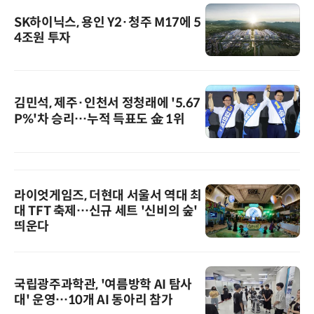
SK하이닉스, 용인 Y2·청주 M17에 5
4조원 투자
김민석, 제주·인천서 정청래에 '5.67
P%'차 승리…누적 득표도 金 1위
라이엇게임즈, 더현대 서울서 역대 최
대 TFT 축제…신규 세트 '신비의 숲'
띄운다
국립광주과학관, '여름방학 AI 탐사
대' 운영…10개 AI 동아리 참가