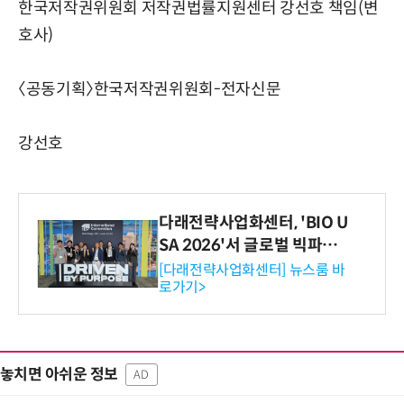
한국저작권위원회 저작권법률지원센터 강선호 책임(변
호사)
〈공동기획〉한국저작권위원회-전자신문
강선호
다래전략사업화센터, 'BIO U
SA 2026'서 글로벌 빅파마
와의 비즈니스 미팅 지원…K
[다래전략사업화센터] 뉴스룸 바
로가기>
-바이오 해외 진출 교두보 확
보
놓치면 아쉬운 정보
AD