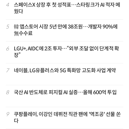
4
스페이스X 상장 후 첫 성적표…스타링크가 AI 적자 메
웠다
5
韓 앱스토어 시장 5년 만에 38조원…개발자 90%에
無수수료
6
LGU+, AIDC에 2조 투자…“외부 조달 없이 단계적 확
장”
7
네이블, LG유플러스와 5G 특화망 고도화 사업 계약
8
국산 AI 반도체로 피지컬 AI 실증…올해 600억 투입
9
쿠팡플레이, 이강인 데뷔전 직관 팬에 '역조공' 선물 쏜
다