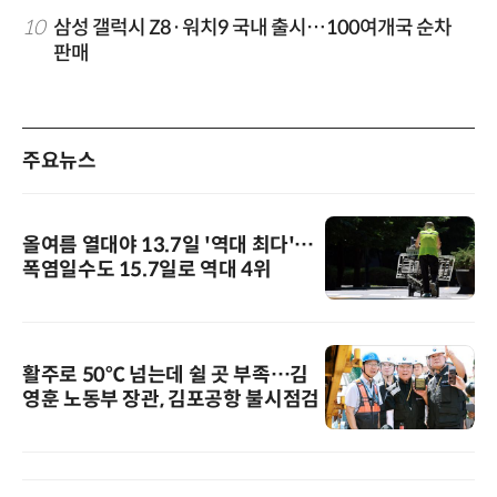
10
삼성 갤럭시 Z8·워치9 국내 출시…100여개국 순차
판매
주요뉴스
올여름 열대야 13.7일 '역대 최다'…
폭염일수도 15.7일로 역대 4위
활주로 50℃ 넘는데 쉴 곳 부족…김
영훈 노동부 장관, 김포공항 불시점검