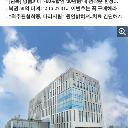
[단독] 명품퍼터 ~60%할인 '10만원'대 선착순 한정판매!