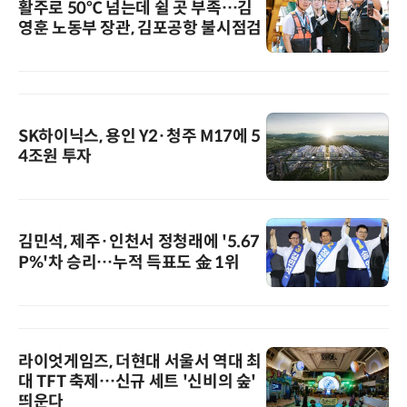
활주로 50℃ 넘는데 쉴 곳 부족…김
영훈 노동부 장관, 김포공항 불시점검
SK하이닉스, 용인 Y2·청주 M17에 5
4조원 투자
김민석, 제주·인천서 정청래에 '5.67
P%'차 승리…누적 득표도 金 1위
라이엇게임즈, 더현대 서울서 역대 최
대 TFT 축제…신규 세트 '신비의 숲'
띄운다