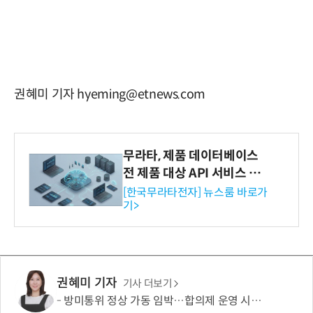
권혜미 기자 hyeming@etnews.com
무라타, 제품 데이터베이스
전 제품 대상 API 서비스 제
공…73개 제품 카테고리로
[한국무라타전자] 뉴스룸 바로가
기>
확대
권혜미 기자
기사 더보기
방미통위 정상 가동 임박…합의제 운영 시험대