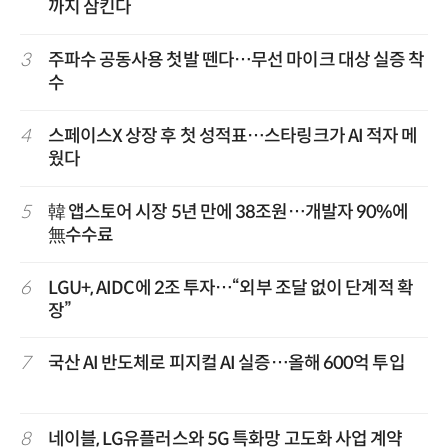
까지 삼킨다
3
주파수 공동사용 첫발 뗀다…무선 마이크 대상 실증 착
수
4
스페이스X 상장 후 첫 성적표…스타링크가 AI 적자 메
웠다
5
韓 앱스토어 시장 5년 만에 38조원…개발자 90%에
無수수료
6
LGU+, AIDC에 2조 투자…“외부 조달 없이 단계적 확
장”
7
국산 AI 반도체로 피지컬 AI 실증…올해 600억 투입
8
네이블, LG유플러스와 5G 특화망 고도화 사업 계약