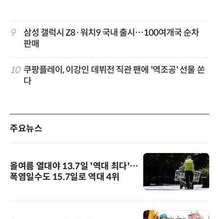
9
삼성 갤럭시 Z8·워치9 국내 출시…100여개국 순차
판매
10
쿠팡플레이, 이강인 데뷔전 직관 팬에 '역조공' 선물 쏜
다
주요뉴스
올여름 열대야 13.7일 '역대 최다'…
폭염일수도 15.7일로 역대 4위