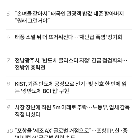
겹경사
5
“손녀들 같아서” 태국인 관광객 밥값 내준 할아버지
“원래 그런거야”
6
태풍 소멸 뒤 더 뜨거워진다…'재난급 폭염' 장기화
7
전남광주시, '반도체 클러스터 지정' 긴급 점검회의…
전방위 총력전
8
KIST, 기존 반도체 공정으로 전기·빛 신호 한 번에 읽
는 '광반도체 BCI 칩' 구현
9
사장 장난에 직원 5m 아래로 추락…노동부, 업체 감독
직접 나섰다
10
“포항을 '제조 AX' 글로벌 거점으로”…포항TP, 한·중
'피지컬 AI' 글로벌 협력 속도