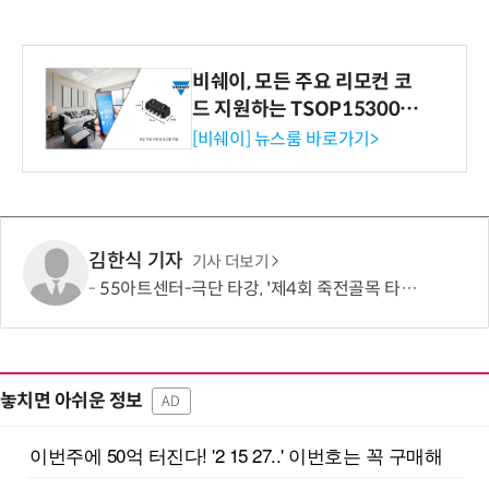
비쉐이, 모든 주요 리모컨 코
드 지원하는 TSOP15300 시
리즈 IR 수신기 출시
[비쉐이] 뉴스룸 바로가기>
김한식 기자
기사 더보기
55아트센터-극단 타강, '제4회 죽전골목 타강 달빛향연' 성황리 개최…“지역 상생 문화 발전”
놓치면 아쉬운 정보
AD