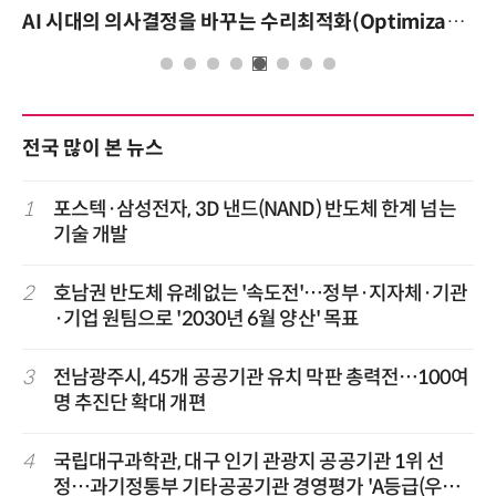
AI 시대의 의사결정을 바꾸는 수리최적화(Optimization): 실제 산업 적용 사례와 활용 전략
전국 많이 본 뉴스
1
포스텍·삼성전자, 3D 낸드(NAND) 반도체 한계 넘는
기술 개발
2
호남권 반도체 유례없는 '속도전'…정부·지자체·기관
·기업 원팀으로 '2030년 6월 양산' 목표
3
전남광주시, 45개 공공기관 유치 막판 총력전…100여
명 추진단 확대 개편
4
국립대구과학관, 대구 인기 관광지 공공기관 1위 선
정…과기정통부 기타공공기관 경영평가 'A등급(우수)'