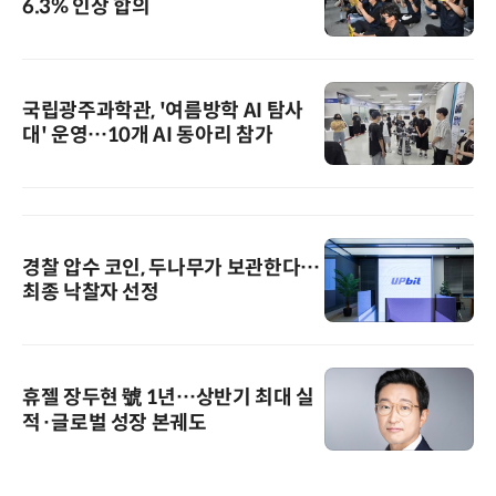
6.3% 인상 합의
국립광주과학관, '여름방학 AI 탐사
대' 운영…10개 AI 동아리 참가
경찰 압수 코인, 두나무가 보관한다…
최종 낙찰자 선정
휴젤 장두현 號 1년…상반기 최대 실
적·글로벌 성장 본궤도