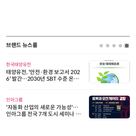
브랜드 뉴스룸
한국태양유전
태양유전, '안전·환경 보고서 202
6' 발간…2030년 SBT 수준 온실
가스 감축 추진
인아그룹
'자동화 산업의 새로운 가능성'…
인아그룹 전국 7개 도시 세미나 페
어 개최