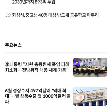
2030년까지 893억 투입
10
화성시, 중고생 40명 대상 반도체 공유학교 마무리
주요뉴스
李대통령 “자원 총동원해 폭염 피해
최소화…전방위적 대응 체계 가동”
6월 경상수지 497억달러 '역대 최
대'…월 상품수출 첫 1000억달러 돌
파