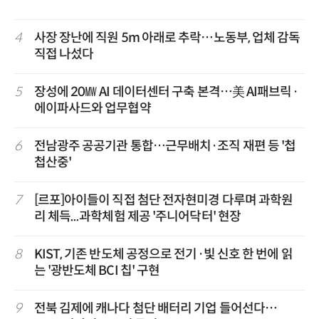
4
사장 장난에 직원 5m 아래로 추락…노동부, 업체 감독
직접 나섰다
5
장성에 20㎿ AI 데이터센터 구축 본격…美 AI패브릭·
에이파사드와 업무협약
6
전남광주 공공기관 통합…근무배치·조직 재편 등 '첩
첩산중'
7
[르포]아이들이 직접 첨단 전자현미경 다루며 과학원
리 체득...과학체험 제공 '주니어닥터' 현장
8
KIST, 기존 반도체 공정으로 전기·빛 신호 한 번에 읽
는 '광반도체 BCI 칩' 구현
9
전북 김제에 캐나다 첨단 배터리 기업 들어선다…