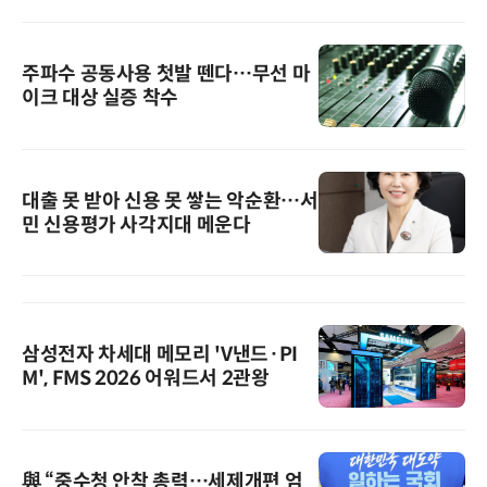
주파수 공동사용 첫발 뗀다…무선 마
이크 대상 실증 착수
대출 못 받아 신용 못 쌓는 악순환…서
민 신용평가 사각지대 메운다
삼성전자 차세대 메모리 'V낸드·PI
M', FMS 2026 어워드서 2관왕
與 “중수청 안착 총력…세제개편 엄