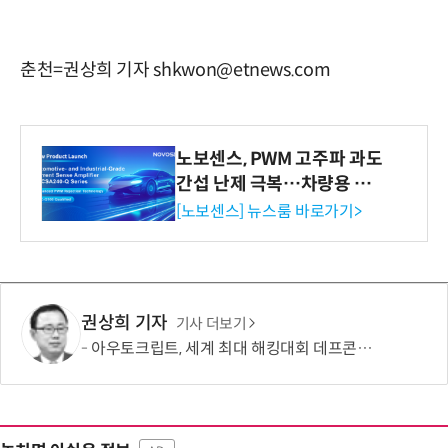
춘천=권상희 기자 shkwon@etnews.com
노보센스, PWM 고주파 과도
간섭 난제 극복…차량용 전
류 감지 증폭기
[노보센스] 뉴스룸 바로가기>
권상희 기자
기사 더보기
아우토크립트, 세계 최대 해킹대회 데프콘서 자동차 이더넷 보안 연구 발표