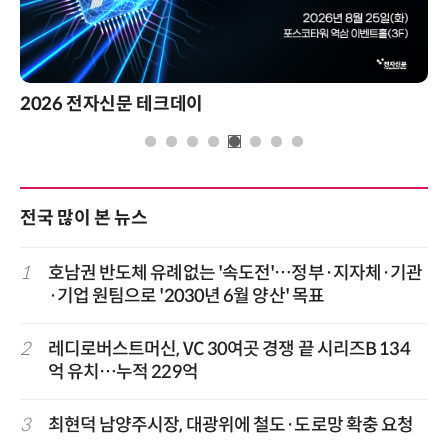
2026 전자신문 테크데이
전국 많이 본 뉴스
1
호남권 반도체 유례없는 '속도전'…정부·지자체·기관
·기업 원팀으로 '2030년 6월 양산' 목표
2
레디로버스트머신, VC 30여곳 경쟁 끝 시리즈B 134
억 유치…누적 229억
3
최현덕 남양주시장, 대광위에 철도·도로망 확충 요청