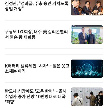
김정관, “성과급, 주총 승인 거치도록
상법 개정”
구광모 LG 회장, 내주 美 실리콘밸리
서 젠슨 황 재회동
K배터리 밸류체인 '시차'…셀은 웃고
소재는 아직
반도체 성장에도 '고용 한파'…올해
취업자 증가 전망 10만명대로 대폭
'하향'