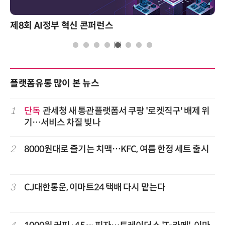
제8회 AI정부 혁신 콘퍼런스
플랫폼유통 많이 본 뉴스
1
단독
관세청 새 통관플랫폼서 쿠팡 '로켓직구' 배제 위
기…서비스 차질 빚나
2
8000원대로 즐기는 치맥…KFC, 여름 한정 세트 출시
3
CJ대한통운, 이마트24 택배 다시 맡는다