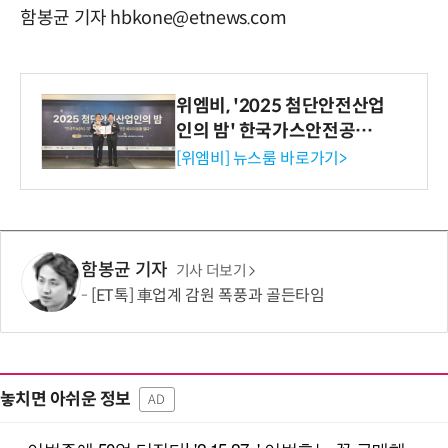
함봉균 기자 hbkone@etnews.com
위엠비, '2025 첨단안전산업
인의 밤' 한국가스안전공사
사장상 수상
[위엠비] 뉴스룸 바로가기>
함봉균 기자
기사 더보기
[ET톡] 車업계 감원 폭풍과 골든타임
놓치면 아쉬운 정보
AD