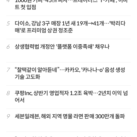
4
1000원 커피·45㎝ 피자…트레이더스 'T-카페', 이마
트 첫 입점
5
다이소, 강남 3구 매장 1년 새 19개→41개…'박리다
매'로 프리미엄 상권 정조준
6
상생협력법 개정안 '플랫폼 이중족쇄' 채우나
7
“찰떡같이 알아듣네”…카카오, '카나나-o' 음성 생성
기술 고도화
8
쿠팡Inc, 상반기 영업적자 1.2조 육박…2년치 이익 넘
어서
9
세븐일레븐, 해외 지역 명물 라면 판매 300만개 돌파