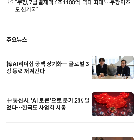
10
“쿠팡, 7월 결제액 6조1100억 '역대 최대'…쿠팡이츠
도 신기록”
주요뉴스
韓 AI리더십 공백 장기화… 글로벌 3
강 동력 꺼져간다
中 통신사, 'AI 토큰'으로 분기 2兆 벌
었다…한국도 사업화 시동