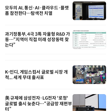
모두의 AI, 통신·AI·클라우드·플랫
폼 참전한다…탐색전 치열
과기정통부, 4극 3특 자율형 R&D 가
동…“지역이 직접 미래 성장동력 찾
는다”
K-인디, 게임스컴서 글로벌 시장 개
척... 세계 무대 출사표
美 규제에 삼성전자·LG전자 '로청'
글로벌 출시 늦춘다…“공급망 재편부
터”