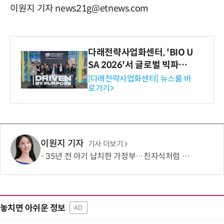
이원지 기자 news21g@etnews.com
다래전략사업화센터, 'BIO U
SA 2026'서 글로벌 빅파마
와의 비즈니스 미팅 지원…K
[다래전략사업화센터] 뉴스룸 바
로가기>
-바이오 해외 진출 교두보 확
보
이원지 기자
기사 더보기
35년 전 아기 납치한 가정부…친자식처럼 키워서? '징역 3년' 논란
놓치면 아쉬운 정보
AD