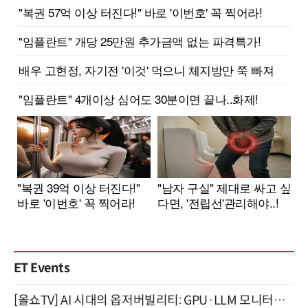
ET Events
[올쇼TV] AI 시대의 옵저버빌리티: GPU·LLM 모니터링부터 AI 기반 장애 대응까지 (8/11 생방송)