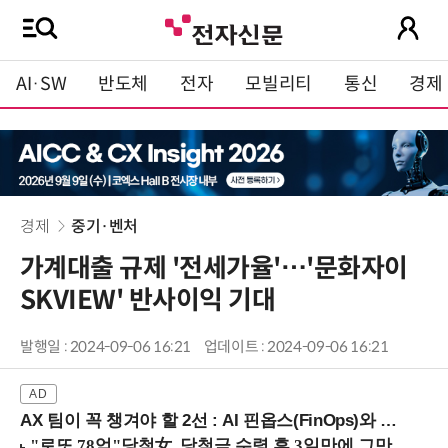
AI·SW
반도체
전자
모빌리티
통신
경제
경제
중기·벤처
가계대출 규제 '전세가율'…'문화자이
SKVIEW' 반사이익 기대
발행일 : 2024-09-06 16:21
업데이트 : 2024-09-06 16:21
AX 팀이 꼭 챙겨야 할 2선 : AI 핀옵스(FinOps)와 토큰 거버넌스 (8/21 잠실역)