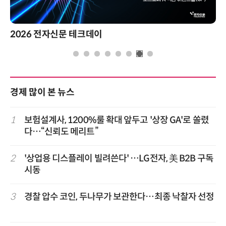
경제 많이 본 뉴스
1
보험설계사, 1200%룰 확대 앞두고 '상장 GA'로 쏠렸
다…“신뢰도 메리트”
2
'상업용 디스플레이 빌려쓴다' …LG전자, 美 B2B 구독
시동
3
경찰 압수 코인, 두나무가 보관한다…최종 낙찰자 선정