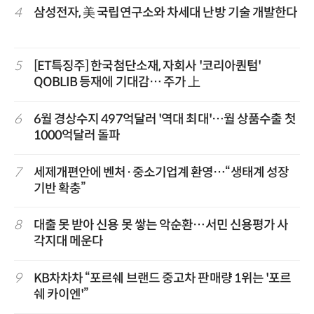
4
삼성전자, 美 국립연구소와 차세대 난방 기술 개발한다
5
[ET특징주] 한국첨단소재, 자회사 '코리아퀀텀'
QOBLIB 등재에 기대감… 주가 上
6
6월 경상수지 497억달러 '역대 최대'…월 상품수출 첫
1000억달러 돌파
7
세제개편안에 벤처·중소기업계 환영…“생태계 성장
기반 확충”
8
대출 못 받아 신용 못 쌓는 악순환…서민 신용평가 사
각지대 메운다
9
KB차차차 “포르쉐 브랜드 중고차 판매량 1위는 '포르
쉐 카이엔'”