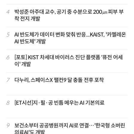
4
박성준 아주대 교수, 공기 중 수분으로 200㎛ 피부 부
착 전지 개발
5
AI 반도체가 데이터 변화 맞춰 반응...KAIST, '카멜레온
AI 반도체' 개발
6
[포토] KIST 차세대 바이러스 진단 플랫폼 '퓨전 어세
이' 개발
7
다누리, 스페이스X 팰컨9 달 충돌 전후 포착
8
[ET시선]지·필·공 빈틈 메우는 AI 기본의료
9
보건소부터 공공병원까지 AI로 연결…'한국형 소버린
의료AI'도 개발