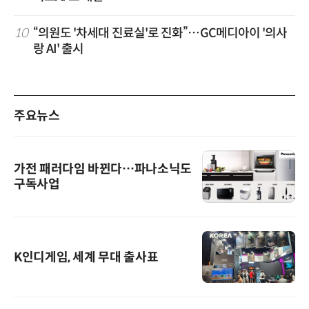
10
“의원도 '차세대 진료실'로 진화”…GC메디아이 '의사
랑 AI' 출시
주요뉴스
가전 패러다임 바뀐다…파나소닉도
구독사업
K인디게임, 세계 무대 출사표