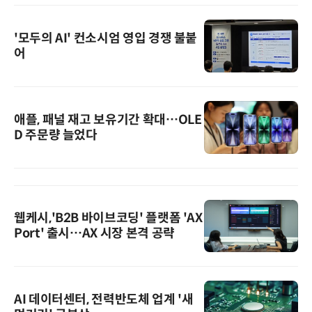
'모두의 AI' 컨소시엄 영입 경쟁 불붙
어
애플, 패널 재고 보유기간 확대…OLE
D 주문량 늘었다
웹케시,'B2B 바이브코딩' 플랫폼 'AX
Port' 출시…AX 시장 본격 공략
AI 데이터센터, 전력반도체 업계 '새