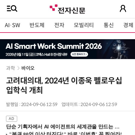
AI·SW
반도체
전자
모빌리티
통신
경제
과학
바이오
고려대의대, 2024년 이종욱 펠로우십
입학식 개최
발행일 : 2024-09-06 12:59
업데이트 : 2024-09-06 12:59
단순 기획자에서 AI 에이전트의 세계관을 만드는 지식 설계자로.. (8/20 강남역)