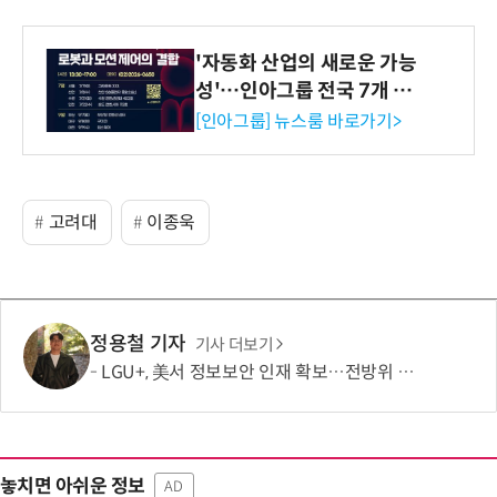
'자동화 산업의 새로운 가능
성'…인아그룹 전국 7개 도
시 세미나 페어 개최
[인아그룹] 뉴스룸 바로가기>
고려대
이종욱
정용철 기자
기사 더보기
LGU+, 美서 정보보안 인재 확보…전방위 역량 강화 총력
놓치면 아쉬운 정보
AD