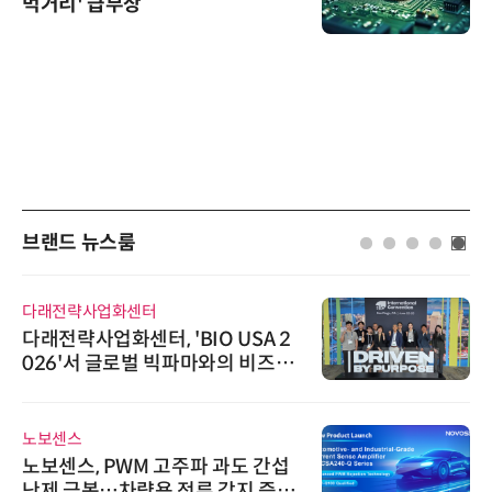
먹거리' 급부상
브랜드 뉴스룸
다래전략사업화센터
다래전략사업화센터, 'BIO USA 2
026'서 글로벌 빅파마와의 비즈니
스 미팅 지원…K-바이오 해외 진출
교두보 확보
노보센스
노보센스, PWM 고주파 과도 간섭
난제 극복…차량용 전류 감지 증폭