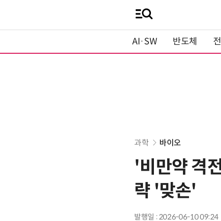
AI·SW
반도체
과학
바이오
'비만약 격
략 '맞손'
발행일 : 2026-06-10 09:24