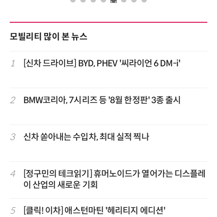
모빌리티 많이 본 뉴스
1
[신차 드라이브] BYD, PHEV '씨라이언 6 DM-i'
2
BMW코리아, 7시리즈 등 '8월 한정판' 3종 출시
3
신차 쏟아내는 수입차, 최대 실적 찍나
4
[정구민의 테크읽기] 휴머노이드가 열어가는 디스플레
이 산업의 새로운 기회
5
[클릭! 이차] 애스턴마틴 '헤리티지 에디션'