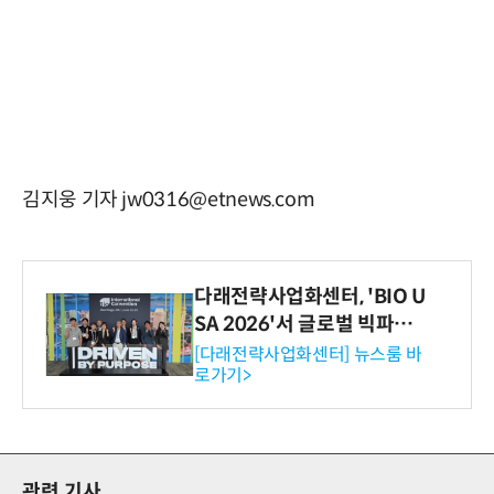
김지웅 기자 jw0316@etnews.com
다래전략사업화센터, 'BIO U
SA 2026'서 글로벌 빅파마
와의 비즈니스 미팅 지원…K
[다래전략사업화센터] 뉴스룸 바
로가기>
-바이오 해외 진출 교두보 확
보
관련 기사