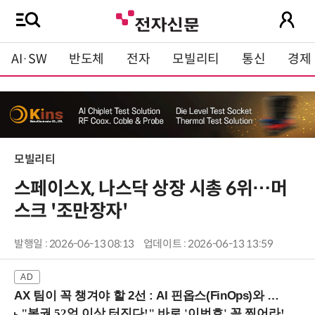
AI·SW
반도체
전자
모빌리티
통신
경제
모빌리티
스페이스X, 나스닥 상장 시총 6위…머
스크 '조만장자'
발행일 : 2026-06-13 08:13
업데이트 : 2026-06-13 13:59
AX 팀이 꼭 챙겨야 할 2선 : AI 핀옵스(FinOps)와 토큰 거버넌스 (8/21 잠실역)