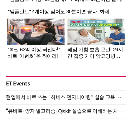
ET Events
현업에서 바로 쓰는 "하네스 엔지니어링" 실습 교육 워크숍 8월 20일 개최
“큐비트·양자 알고리즘·Qiskit 실습으로 이해하는 차세대 컴퓨팅” (8/28)