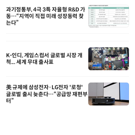
과기정통부, 4극 3특 자율형 R&D 가
동…“지역이 직접 미래 성장동력 찾
는다”
K-인디, 게임스컴서 글로벌 시장 개
척... 세계 무대 출사표
美 규제에 삼성전자·LG전자 '로청'
글로벌 출시 늦춘다…“공급망 재편부
터”