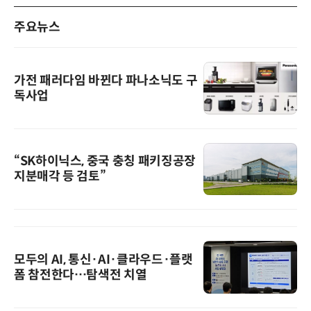
주요뉴스
가전 패러다임 바뀐다 파나소닉도 구
독사업
“SK하이닉스, 중국 충칭 패키징공장
지분매각 등 검토”
모두의 AI, 통신·AI·클라우드·플랫
폼 참전한다…탐색전 치열