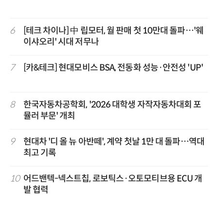
6
[테크 차이나] 中 립모터, 월 판매 첫 10만대 돌파…'웨
이샤오리' 시대 저무나
7
[카&테크] 현대모비스 BSA, 전동화 성능·안전성 'UP'
8
한국자동차공학회, '2026 대학생 자작자동차대회 포
뮬러 부문' 개최
9
현대차 '디 올 뉴 아반떼', 계약 첫날 1만 대 돌파…역대
최고 기록
10
어드밴텍-넥스트칩, 로보틱스·오토모티브용 ECU 개
발 협력