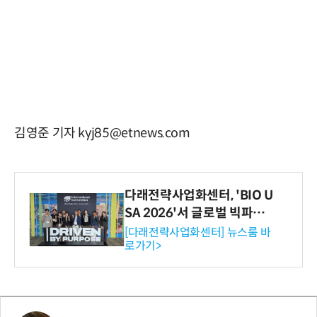
김영준 기자 kyj85@etnews.com
다래전략사업화센터, 'BIO U
SA 2026'서 글로벌 빅파마
와의 비즈니스 미팅 지원…K
[다래전략사업화센터] 뉴스룸 바
로가기>
-바이오 해외 진출 교두보 확
보