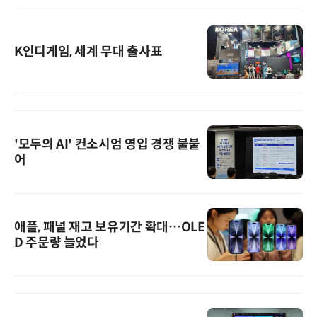
K인디게임, 세계 무대 출사표
'모두의 AI' 컨소시엄 영입 경쟁 불붙
어
애플, 패널 재고 보유기간 확대…OLE
D 주문량 늘었다