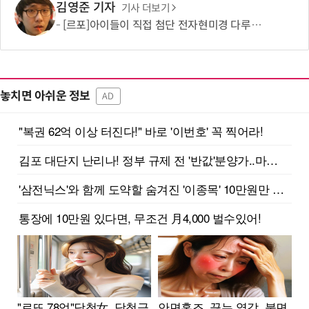
김영준 기자
기사 더보기
[르포]아이들이 직접 첨단 전자현미경 다루며 과학원리 체득...과학체험 제공 '주니어닥터' 현장
놓치면 아쉬운 정보
AD