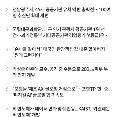
2
전남광주시, 45개 공공기관 유치 막판 총력전…100여
명 추진단 확대 개편
3
국립대구과학관, 대구 인기 관광지 공공기관 1위 선
정…과기정통부 기타공공기관 경영평가 'A등급(우수)'
겹경사
4
“손녀들 같아서” 태국인 관광객 밥값 내준 할아버지
“원래 그런거야”
5
박성준 아주대 교수, 공기 중 수분으로 200㎛ 피부 부
착 전지 개발
6
“포항을 '제조 AX' 글로벌 거점으로”…포항TP, 한·중
'피지컬 AI' 글로벌 협력 속도
7
AI 반도체가 데이터 변화 맞춰 반응...KAIST, '카멜레온
AI 반도체' 개발