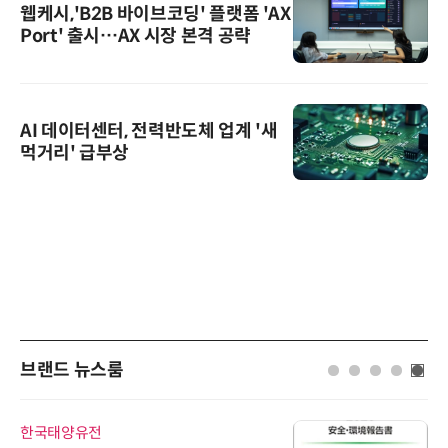
웹케시,'B2B 바이브코딩' 플랫폼 'AX
Port' 출시…AX 시장 본격 공략
AI 데이터센터, 전력반도체 업계 '새
먹거리' 급부상
브랜드 뉴스룸
한국태양유전