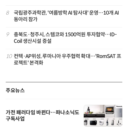
8
국립광주과학관, '여름방학 AI 탐사대' 운영…10개 AI
동아리 참가
9
충북도·청주시, 스템코와 1500억원 투자협약…ID-
Coil 생산시설 증설
10
컨텍·AP위성, 루마니아 우주협력 확대…'RomSAT 프
로젝트' 본격화
주요뉴스
가전 패러다임 바뀐다…파나소닉도
구독사업