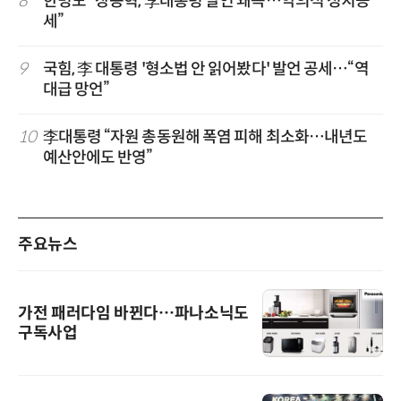
8
한병도 “장동혁, 李대통령 발언 왜곡…악의적 정치공
세”
9
국힘, 李 대통령 '형소법 안 읽어봤다' 발언 공세…“역
대급 망언”
10
李대통령 “자원 총동원해 폭염 피해 최소화…내년도
예산안에도 반영”
주요뉴스
가전 패러다임 바뀐다…파나소닉도
구독사업