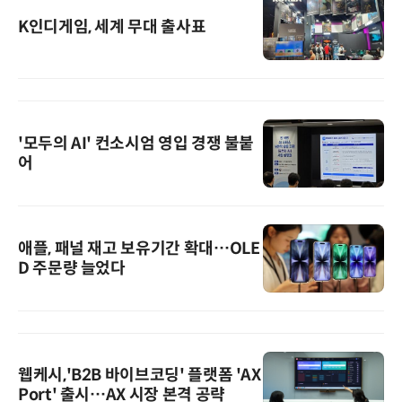
K인디게임, 세계 무대 출사표
'모두의 AI' 컨소시엄 영입 경쟁 불붙
어
애플, 패널 재고 보유기간 확대…OLE
D 주문량 늘었다
웹케시,'B2B 바이브코딩' 플랫폼 'AX
Port' 출시…AX 시장 본격 공략