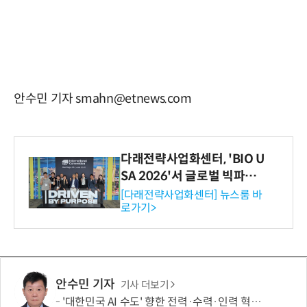
안수민 기자 smahn@etnews.com
다래전략사업화센터, 'BIO U
SA 2026'서 글로벌 빅파마
와의 비즈니스 미팅 지원…K
[다래전략사업화센터] 뉴스룸 바
로가기>
-바이오 해외 진출 교두보 확
보
안수민 기자
기사 더보기
'대한민국 AI 수도' 향한 전력·수력·인력 혁신 시동…'충남 3력 혁신 TF 회의 첫 개최