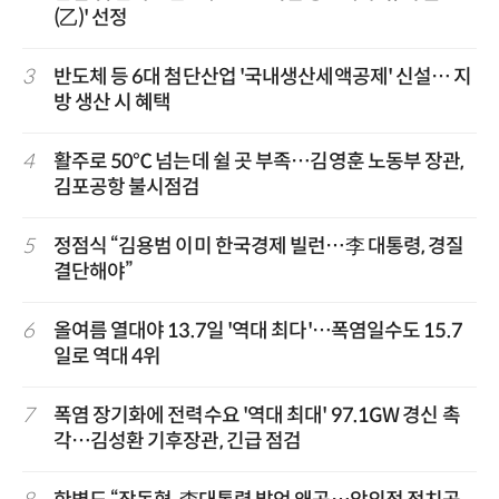
(乙)' 선정
3
반도체 등 6대 첨단산업 '국내생산세액공제' 신설… 지
방 생산 시 혜택
4
활주로 50℃ 넘는데 쉴 곳 부족…김영훈 노동부 장관,
김포공항 불시점검
5
정점식 “김용범 이미 한국경제 빌런…李 대통령, 경질
결단해야”
6
올여름 열대야 13.7일 '역대 최다'…폭염일수도 15.7
일로 역대 4위
7
폭염 장기화에 전력수요 '역대 최대' 97.1GW 경신 촉
각…김성환 기후장관, 긴급 점검