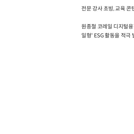
전문 강사 초빙, 교육 콘
원종철 코레일 디지털융
일형' ESG 활동을 적극