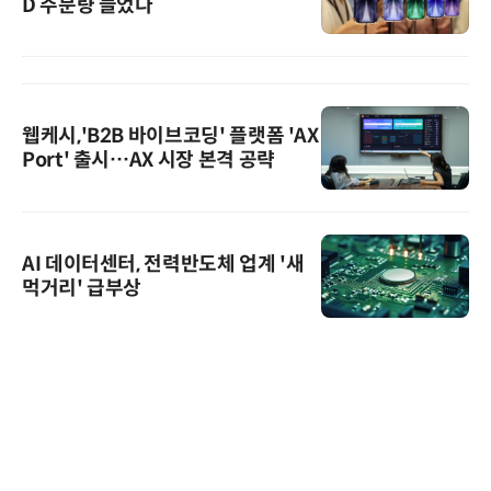
D 주문량 늘었다
웹케시,'B2B 바이브코딩' 플랫폼 'AX
Port' 출시…AX 시장 본격 공략
AI 데이터센터, 전력반도체 업계 '새
먹거리' 급부상