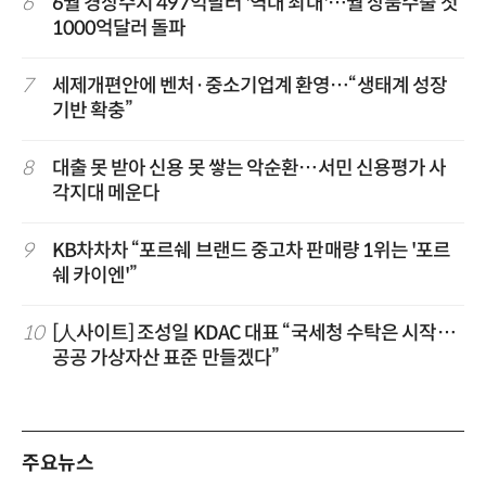
6
6월 경상수지 497억달러 '역대 최대'…월 상품수출 첫
1000억달러 돌파
7
세제개편안에 벤처·중소기업계 환영…“생태계 성장
기반 확충”
8
대출 못 받아 신용 못 쌓는 악순환…서민 신용평가 사
각지대 메운다
9
KB차차차 “포르쉐 브랜드 중고차 판매량 1위는 '포르
쉐 카이엔'”
10
[人사이트] 조성일 KDAC 대표 “국세청 수탁은 시작…
공공 가상자산 표준 만들겠다”
주요뉴스