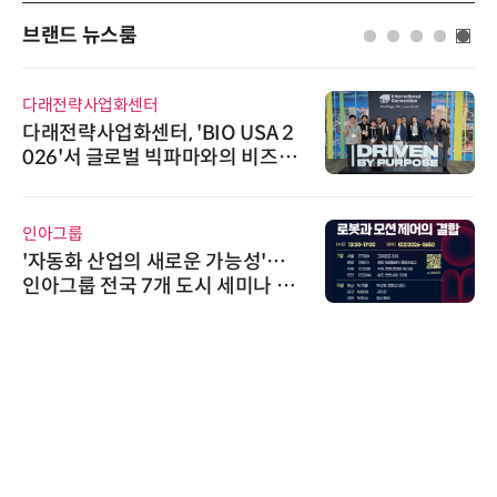
브랜드 뉴스룸
다래전략사업화센터
다래전략사업화센터, 'BIO USA 2
026'서 글로벌 빅파마와의 비즈니
스 미팅 지원…K-바이오 해외 진출
교두보 확보
인아그룹
'자동화 산업의 새로운 가능성'…
인아그룹 전국 7개 도시 세미나 페
어 개최