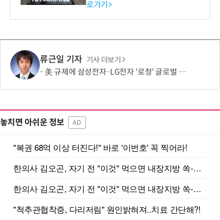
로가기>
-바이오 해외 진출 교두보 확
보
류근일 기자
기사 더보기
美 규제에 삼성전자·LG전자 '로청' 글로벌 출시 늦춘다…“공급망 재편부터”
놓치면 아쉬운 정보
AD