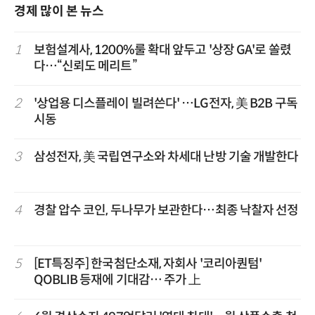
경제 많이 본 뉴스
1
보험설계사, 1200%룰 확대 앞두고 '상장 GA'로 쏠렸
다…“신뢰도 메리트”
2
'상업용 디스플레이 빌려쓴다' …LG전자, 美 B2B 구독
시동
3
삼성전자, 美 국립연구소와 차세대 난방 기술 개발한다
4
경찰 압수 코인, 두나무가 보관한다…최종 낙찰자 선정
5
[ET특징주] 한국첨단소재, 자회사 '코리아퀀텀'
QOBLIB 등재에 기대감… 주가 上