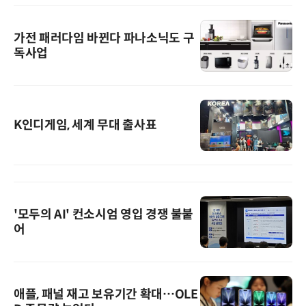
가전 패러다임 바뀐다 파나소닉도 구
독사업
K인디게임, 세계 무대 출사표
'모두의 AI' 컨소시엄 영입 경쟁 불붙
어
애플, 패널 재고 보유기간 확대…OLE