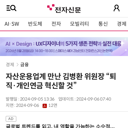
AI·SW
반도체
전자
모빌리티
통신
경제
경제
금융
자산운용업계 만난 김병환 위원장 “퇴
직·개인연금 혁신할 것”
발행일 : 2024-09-05 13:36
업데이트 : 2024-09-06 07:40
지면 :
2024-09-06
12면
글로벌 트렌드를 읽고, 내 역할을 가늠하는 소수정예 실습 워크숍 (8/28 신논현역)