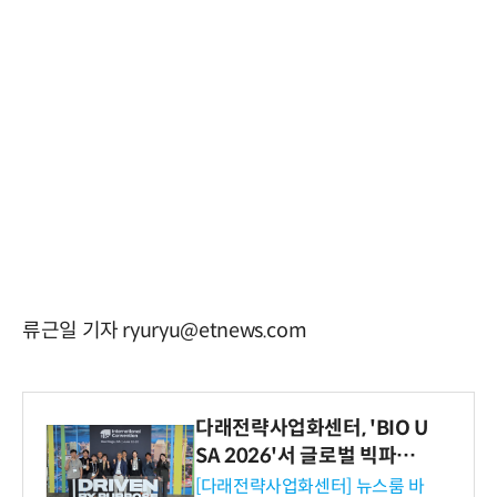
류근일 기자 ryuryu@etnews.com
다래전략사업화센터, 'BIO U
SA 2026'서 글로벌 빅파마
와의 비즈니스 미팅 지원…K
[다래전략사업화센터] 뉴스룸 바