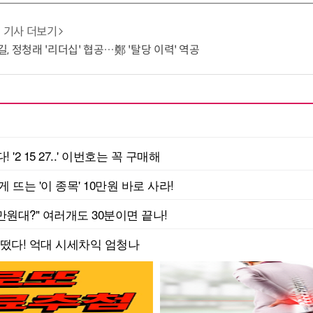
기사 더보기
, 정청래 '리더십' 협공…鄭 '탈당 이력' 역공