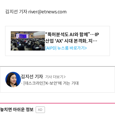
김지선 기자 river@etnews.com
“특허분석도 AI와 함께”…IP
산업 'AX' 시대 본격화, 지식
재산처 1호 AI IP데이터분석
[AIPD] 뉴스룸 바로가기>
사 탄생
김지선 기자
기사 더보기
[데스크라인]'K-보안'에 거는 기대
놓치면 아쉬운 정보
AD