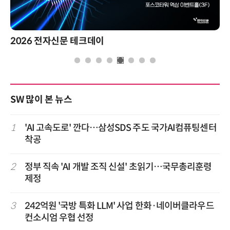
2026 전자신문 테크데이
SW 많이 본 뉴스
1
'AI 고속도로' 깐다…삼성SDS 주도 국가AI컴퓨팅센터
착공
2
정부 직속 'AI 개발 조직 신설' 초읽기…국무총리훈령
제정
3
242억원 '국방 특화 LLM' 사업 한화·네이버클라우드
컨소시엄 우협 선정