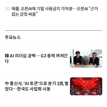
10
애플, 오픈AI에 기밀 사용금지 가처분…오픈AI “근거
없는 감정 싸움”
주요뉴스
韓 AI 리더십 공백… G3 동력 꺼져간
다
中 통신사, 'AI 토큰'으로 분기 2兆 벌
었다…한국도 사업화 시동