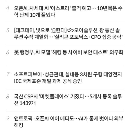
4
오픈AI, 차세대 AI '아스트라' 출격 예고… 10년묵은 수
학 난제 10개 풀었다
5
[테크데이, 빛으로 通한다]<2>오이솔루션, 광 통신 솔
루션 수직 계열화…'실리콘 포토닉스·CPO 집중 공략'
6
美 행정부, AI 모델 '해킹 등 사이버 보안 테스트' 의무화
7
소프트피브이·성균관대, 실내용 3차원 구형 태양전지
IEC 국제표준 개발 과제 공식 승인
8
국산 CSP사 '마켓플레이스' 커졌다…5개사 등록 솔루
션 1439개
9
앤트로픽·오픈AI 이어 메타도…AI가 통제 벗어나 외부
해킹