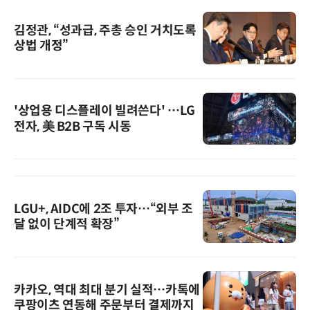
김정관, “성과급, 주총 승인 거치도록
상법 개정”
'상업용 디스플레이 빌려쓴다' …LG
전자, 美 B2B 구독 시동
LGU+, AIDC에 2조 투자…“외부 조
달 없이 단계적 확장”
카카오, 역대 최대 분기 실적…카톡에
쿠팡이츠 연동해 주문부터 결제까지