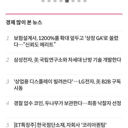
경제 많이 본 뉴스
1
보험설계사, 1200%룰 확대 앞두고 '상장 GA'로 쏠렸
다…“신뢰도 메리트”
2
삼성전자, 美 국립연구소와 차세대 난방 기술 개발한다
3
'상업용 디스플레이 빌려쓴다' …LG전자, 美 B2B 구독
시동
4
경찰 압수 코인, 두나무가 보관한다…최종 낙찰자 선정
5
[ET특징주] 한국첨단소재, 자회사 '코리아퀀텀'