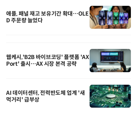
애플, 패널 재고 보유기간 확대…OLE
D 주문량 늘었다
웹케시,'B2B 바이브코딩' 플랫폼 'AX
Port' 출시…AX 시장 본격 공략
AI 데이터센터, 전력반도체 업계 '새
먹거리' 급부상