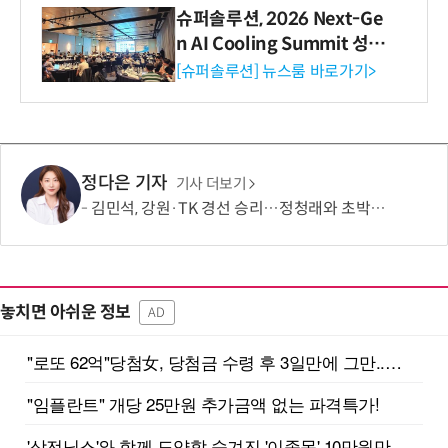
슈퍼솔루션, 2026 Next-Ge
n AI Cooling Summit 성황
리 성료
[슈퍼솔루션] 뉴스룸 바로가기>
정다은 기자
기사 더보기
김민석, 강원·TK 경선 승리…정청래와 초박빙 승부 지속
놓치면 아쉬운 정보
AD