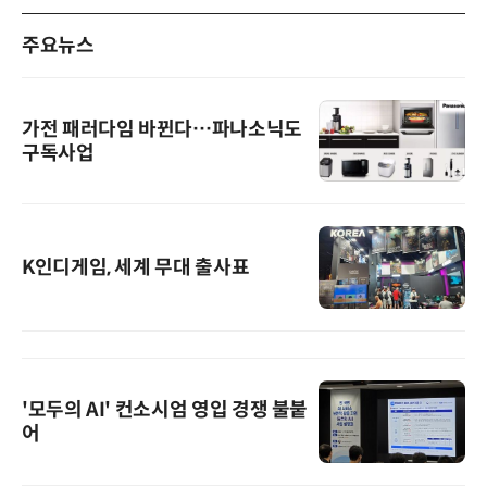
주요뉴스
가전 패러다임 바뀐다…파나소닉도
구독사업
K인디게임, 세계 무대 출사표
'모두의 AI' 컨소시엄 영입 경쟁 불붙
어