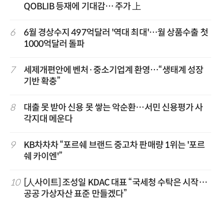
QOBLIB 등재에 기대감… 주가 上
6
6월 경상수지 497억달러 '역대 최대'…월 상품수출 첫
1000억달러 돌파
7
세제개편안에 벤처·중소기업계 환영…“생태계 성장
기반 확충”
8
대출 못 받아 신용 못 쌓는 악순환…서민 신용평가 사
각지대 메운다
9
KB차차차 “포르쉐 브랜드 중고차 판매량 1위는 '포르
쉐 카이엔'”
10
[人사이트] 조성일 KDAC 대표 “국세청 수탁은 시작…
공공 가상자산 표준 만들겠다”