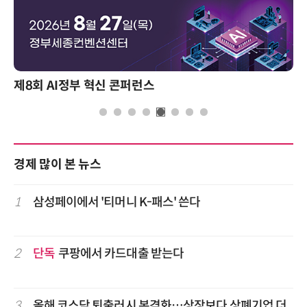
제8회 AI정부 혁신 콘퍼런스
경제 많이 본 뉴스
1
삼성페이에서 '티머니 K-패스' 쓴다
2
단독
쿠팡에서 카드대출 받는다
3
올해 코스닥 퇴출러시 본격화…상장보다 상폐기업 더