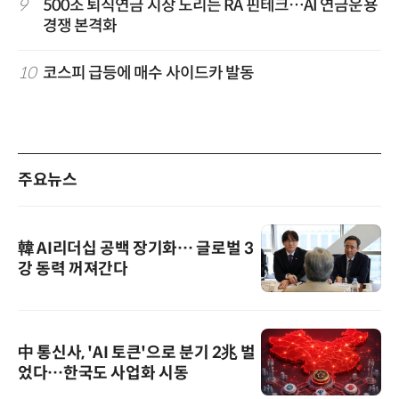
9
500조 퇴직연금 시장 노리는 RA 핀테크…AI 연금운용
경쟁 본격화
10
코스피 급등에 매수 사이드카 발동
주요뉴스
韓 AI리더십 공백 장기화… 글로벌 3
강 동력 꺼져간다
中 통신사, 'AI 토큰'으로 분기 2兆 벌
었다…한국도 사업화 시동