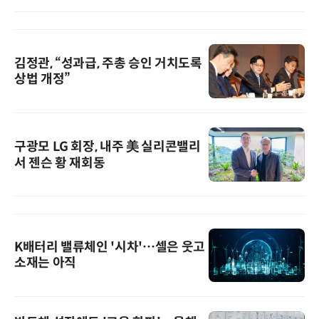
김정관, “성과급, 주총 승인 거치도록
상법 개정”
구광모 LG 회장, 내주 美 실리콘밸리
서 젠슨 황 재회동
K배터리 밸류체인 '시차'…셀은 웃고
소재는 아직