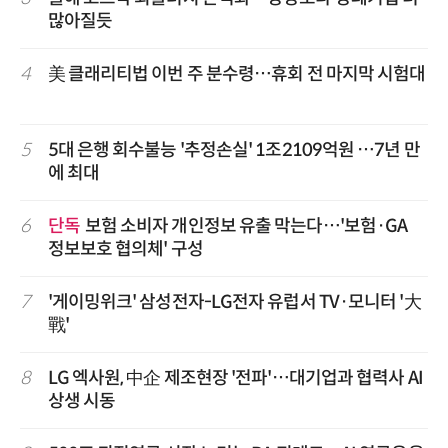
많아질듯
4
美 클래리티법 이번 주 분수령…휴회 전 마지막 시험대
5
5대 은행 회수불능 '추정손실' 1조2109억원 …7년 만
에 최대
6
단독
보험 소비자 개인정보 유출 막는다…'보험·GA
정보보호 협의체' 구성
7
'게이밍위크' 삼성전자-LG전자 유럽서 TV·모니터 '大
戰'
8
LG 엑사원, 中企 제조현장 '전파'…대기업과 협력사 AI
상생 시동