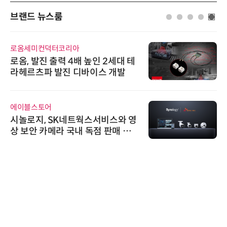
브랜드 뉴스룸
로옴세미컨덕터코리아
로옴, 발진 출력 4배 높인 2세대 테
라헤르츠파 발진 디바이스 개발
에이블스토어
시놀로지, SK네트웍스서비스와 영
상 보안 카메라 국내 독점 판매 파
트너십 체결