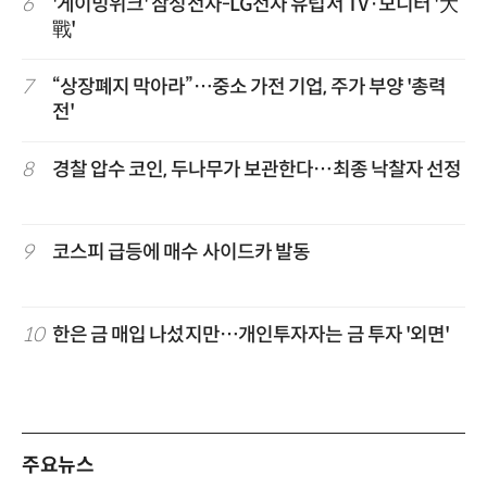
6
'게이밍위크' 삼성전자-LG전자 유럽서 TV·모니터 '大
戰'
7
“상장폐지 막아라”…중소 가전 기업, 주가 부양 '총력
전'
8
경찰 압수 코인, 두나무가 보관한다…최종 낙찰자 선정
9
코스피 급등에 매수 사이드카 발동
10
한은 금 매입 나섰지만…개인투자자는 금 투자 '외면'
주요뉴스