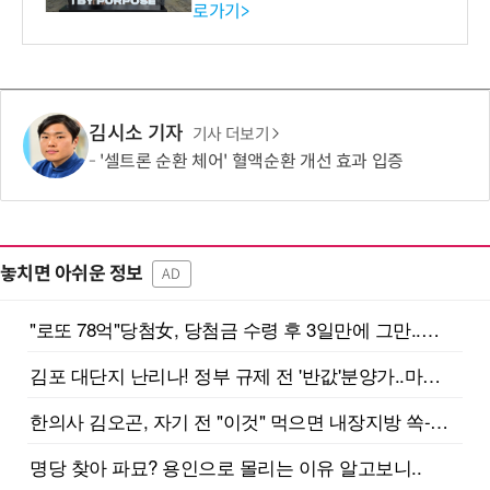
로가기>
-바이오 해외 진출 교두보 확
보
김시소 기자
기사 더보기
'셀트론 순환 체어' 혈액순환 개선 효과 입증
놓치면 아쉬운 정보
AD