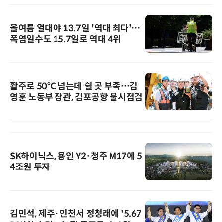
올여름 열대야 13.7일 '역대 최다'…
폭염일수도 15.7일로 역대 4위
활주로 50℃ 넘는데 쉴 곳 부족…김
영훈 노동부 장관, 김포공항 불시점검
SK하이닉스, 용인 Y2·청주 M17에 5
4조원 투자
김민석, 제주·인천서 정청래에 '5.67