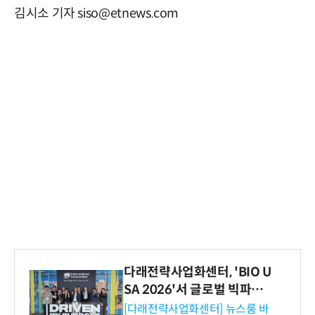
김시소 기자 siso@etnews.com
다래전략사업화센터, 'BIO U
SA 2026'서 글로벌 빅파마
와의 비즈니스 미팅 지원…K
[다래전략사업화센터] 뉴스룸 바