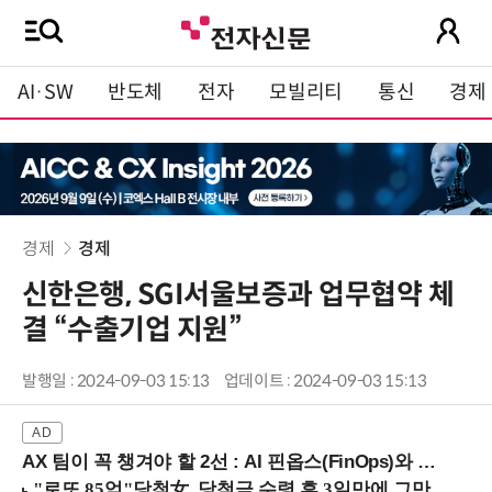
AI·SW
반도체
전자
모빌리티
통신
경제
경제
경제
신한은행, SGI서울보증과 업무협약 체
결 “수출기업 지원”
발행일 : 2024-09-03 15:13
업데이트 : 2024-09-03 15:13
AX 팀이 꼭 챙겨야 할 2선 : AI 핀옵스(FinOps)와 토큰 거버넌스 (8/21 잠실역)