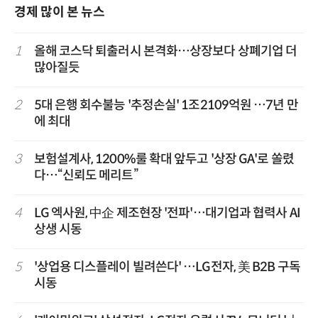
경제 많이 본 뉴스
1
올해 코스닥 퇴출러시 본격화…상장보다 상폐기업 더
많아질듯
2
5대 은행 회수불능 '추정손실' 1조2109억원 …7년 만
에 최대
3
보험설계사, 1200%룰 확대 앞두고 '상장 GA'로 쏠렸
다…“신뢰도 메리트”
4
LG 엑사원, 中企 제조현장 '전파'…대기업과 협력사 AI
상생 시동
5
'상업용 디스플레이 빌려쓴다' …LG전자, 美 B2B 구독
시동