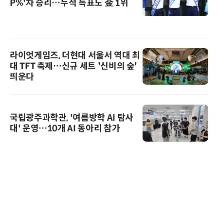
P%'차 승리…누적 득표도 金 1위
라이엇게임즈, 더현대 서울서 역대 최
대 TFT 축제…신규 세트 '신비의 숲'
띄운다
국립광주과학관, '여름방학 AI 탐사
대' 운영…10개 AI 동아리 참가