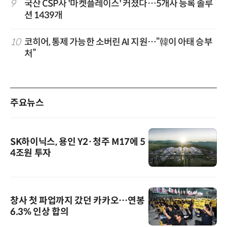
9
국산 CSP사 '마켓플레이스' 커졌다…5개사 등록 솔루
션 1439개
10
코히어, 통제 가능한 소버린 AI 지원…“韓이 아태 승부
처”
주요뉴스
SK하이닉스, 용인 Y2·청주 M17에 5
4조원 투자
창사 첫 파업까지 갔던 카카오…연봉
6.3% 인상 합의