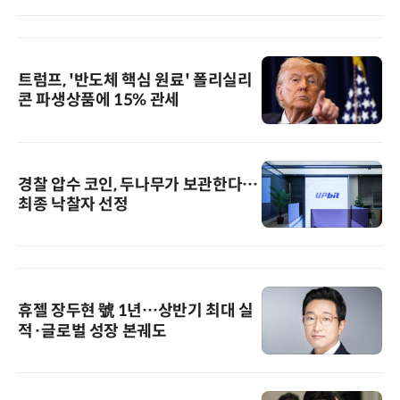
트럼프, '반도체 핵심 원료' 폴리실리
콘 파생상품에 15% 관세
경찰 압수 코인, 두나무가 보관한다…
최종 낙찰자 선정
휴젤 장두현 號 1년…상반기 최대 실
적·글로벌 성장 본궤도