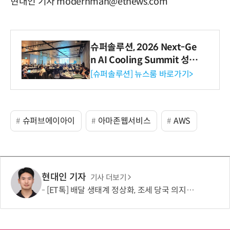
현대인 기자 modernman@etnews.com
슈퍼솔루션, 2026 Next-Ge
n AI Cooling Summit 성황
리 성료
[슈퍼솔루션] 뉴스룸 바로가기>
슈퍼브에이아이
아마존웹서비스
AWS
현대인 기자
기사 더보기
[ET톡] 배달 생태계 정상화, 조세 당국 의지에 달렸다