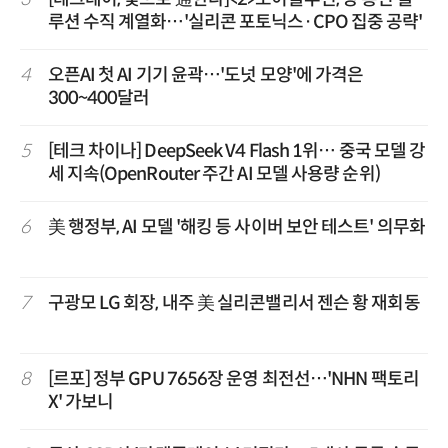
루션 수직 계열화…'실리콘 포토닉스·CPO 집중 공략'
4
오픈AI 첫 AI 기기 윤곽…'도넛 모양'에 가격은
300~400달러
5
[테크 차이나] DeepSeek V4 Flash 1위… 중국 모델 강
세 지속(OpenRouter 주간 AI 모델 사용량 순위)
6
美 행정부, AI 모델 '해킹 등 사이버 보안 테스트' 의무화
7
구광모 LG 회장, 내주 美 실리콘밸리서 젠슨 황 재회동
8
[르포] 정부 GPU 7656장 운영 최전선…'NHN 팩토리
X' 가보니