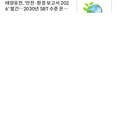
태양유전, '안전·환경 보고서 202
6' 발간…2030년 SBT 수준 온실
가스 감축 추진