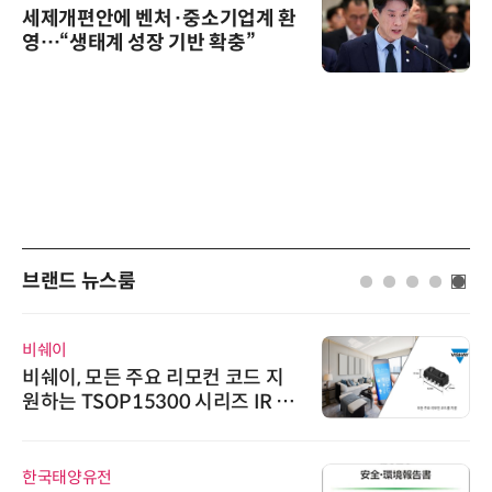
세제개편안에 벤처·중소기업계 환
영…“생태계 성장 기반 확충”
브랜드 뉴스룸
비쉐이
비쉐이, 모든 주요 리모컨 코드 지
원하는 TSOP15300 시리즈 IR 수
신기 출시
한국태양유전