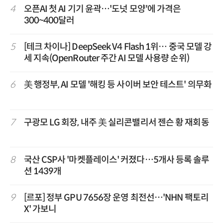
4
오픈AI 첫 AI 기기 윤곽…'도넛 모양'에 가격은
300~400달러
5
[테크 차이나] DeepSeek V4 Flash 1위… 중국 모델 강
세 지속(OpenRouter 주간 AI 모델 사용량 순위)
6
美 행정부, AI 모델 '해킹 등 사이버 보안 테스트' 의무화
7
구광모 LG 회장, 내주 美 실리콘밸리서 젠슨 황 재회동
8
국산 CSP사 '마켓플레이스' 커졌다…5개사 등록 솔루
션 1439개
9
[르포] 정부 GPU 7656장 운영 최전선…'NHN 팩토리
X' 가보니