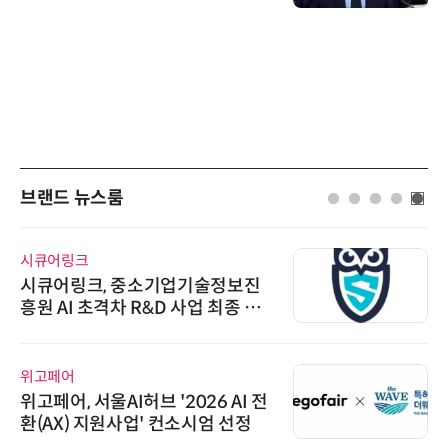
브랜드 뉴스룸
시큐어링크
시큐어링크, 중소기업기술정보진
흥원 AI 초격차 R&D 사업 최종 선
정
위고페어
위고페어, 서울AI허브 '2026 AI 전
환(AX) 지원사업' 컨소시엄 선정