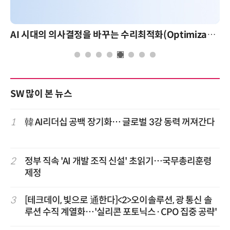
AI 시대의 의사결정을 바꾸는 수리최적화(Optimization): 실제 산업 적용 사례와 활용 전략
SW 많이 본 뉴스
1
韓 AI리더십 공백 장기화… 글로벌 3강 동력 꺼져간다
2
정부 직속 'AI 개발 조직 신설' 초읽기…국무총리훈령
제정
3
[테크데이, 빛으로 通한다]<2>오이솔루션, 광 통신 솔
루션 수직 계열화…'실리콘 포토닉스·CPO 집중 공략'