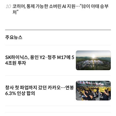
10
코히어, 통제 가능한 소버린 AI 지원…“韓이 아태 승부
처”
주요뉴스
SK하이닉스, 용인 Y2·청주 M17에 5
4조원 투자
창사 첫 파업까지 갔던 카카오…연봉
6.3% 인상 합의