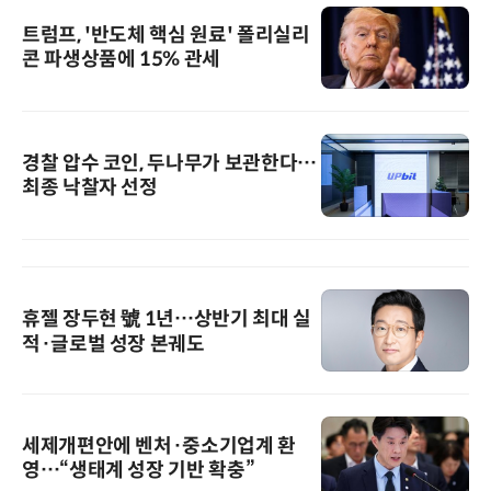
트럼프, '반도체 핵심 원료' 폴리실리
콘 파생상품에 15% 관세
경찰 압수 코인, 두나무가 보관한다…
최종 낙찰자 선정
휴젤 장두현 號 1년…상반기 최대 실
적·글로벌 성장 본궤도
세제개편안에 벤처·중소기업계 환
영…“생태계 성장 기반 확충”