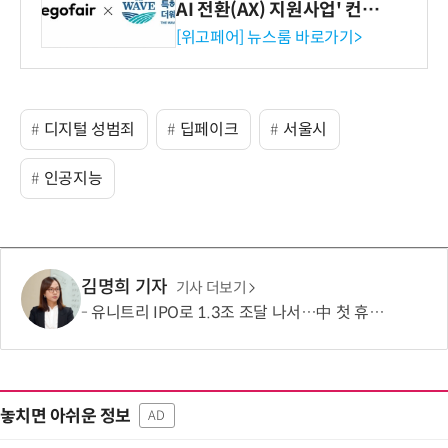
AI 전환(AX) 지원사업' 컨소
시엄 선정
[위고페어] 뉴스룸 바로가기>
디지털 성범죄
딥페이크
서울시
인공지능
김명희 기자
기사 더보기
유니트리 IPO로 1.3조 조달 나서…中 첫 휴머노이드 상장사 탄생 임박
놓치면 아쉬운 정보
AD