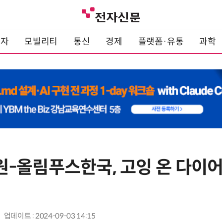
전자
모빌리티
통신
경제
플랫폼·유통
과학
-올림푸스한국, 고잉 온 다이
업데이트 : 2024-09-03 14:15