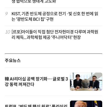
생 협력으로 생태계 고도화”
9
KIST, 기존 반도체 공정으로 전기·빛 신호 한 번에 읽
는 '광반도체 BCI 칩' 구현
10
[르포]아이들이 직접 첨단 전자현미경 다루며 과학원
리 체득...과학체험 제공 '주니어닥터' 현장
주요뉴스
韓 AI리더십 공백 장기화… 글로벌 3
강 동력 꺼져간다
트럼프, '반도체 핵심 원료' 폴리실리