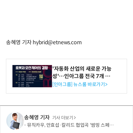
송혜영 기자 hybrid@etnews.com
'자동화 산업의 새로운 가능
성'…인아그룹 전국 7개 도
시 세미나 페어 개최
[인아그룹] 뉴스룸 바로가기>
송혜영 기자
기사 더보기
뮤직카우, 안효섭·칼리드 협업곡 '썸띵 스페셜' 뮤직비디오 공개