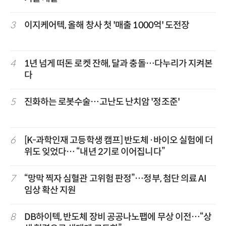
3
이지케어텍, 올해 창사 첫 '매출 1000억' 도전장
4
1년 넘게 떠돈 로켓 잔해, 달과 충돌…다누리가 지켜본
다
5
진화하는 로봇수술…고난도 난치암 '정조준'
6
[K-과학인재 고등학생 캠프] 반도체·바이오 실험에 더
위도 잊었다… “내년 2기로 이어집니다”
7
“망막 찍자 심혈관 고위험 판정”…정부, 첨단 의료 AI
임상 확산 지원
8
DB하이텍, 반도체 장비 공공나노팹에 무상 이전…“상