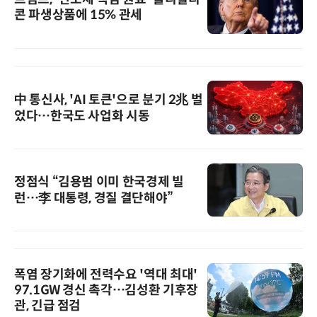
콘 파생상품에 15% 관세
中 통신사, 'AI 토큰'으로 분기 2兆 벌
었다…한국도 사업화 시동
정점식 “김용범 이미 한국경제 빌
런…李 대통령, 경질 결단해야”
폭염 장기화에 전력수요 '역대 최대'
97.1GW 경신 촉각…김성환 기후장
관, 긴급 점검