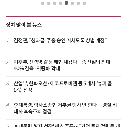
정치 많이 본 뉴스
1
김정관, “성과급, 주총 승인 거치도록 상법 개정”
2
기후부, 전력망 갈등 해법 내놨다…송전철탑 최대
40% 감축·지중화 확대
3
산업부, 한화오션·에코프로비엠 등 5개사 '슈퍼 을
(乙)' 선정
4
李대통령, 형사소송법 거부권 행사 안 한다… 경찰 비
대화 후속조치 점검
5
李대통령, 'K자 성장' 해소 주문…“기업 투자 걸림돌 제