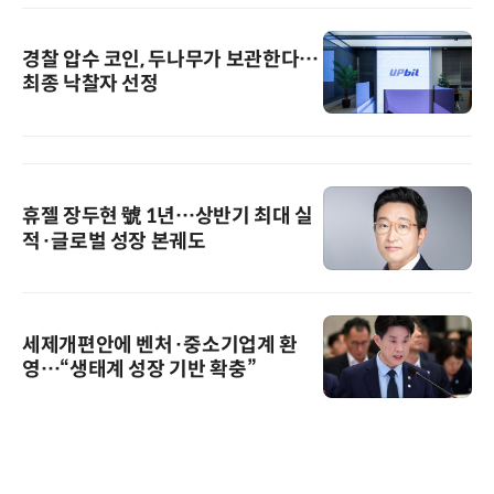
경찰 압수 코인, 두나무가 보관한다…
최종 낙찰자 선정
휴젤 장두현 號 1년…상반기 최대 실
적·글로벌 성장 본궤도
세제개편안에 벤처·중소기업계 환
영…“생태계 성장 기반 확충”