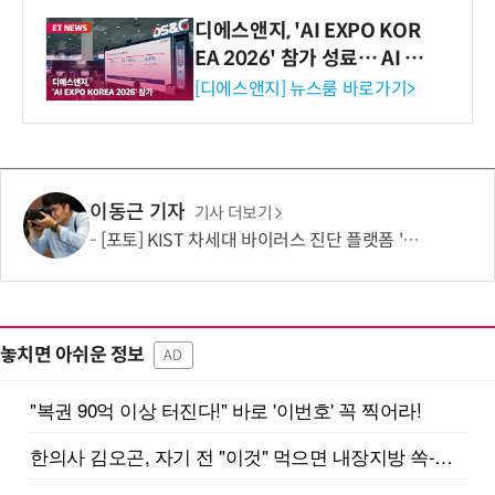
디에스앤지, 'AI EXPO KOR
EA 2026' 참가 성료… AI 전
생애주기 아우르는 통합 솔루
[디에스앤지] 뉴스룸 바로가기>
션 선봬 [영상]
이동근 기자
기사 더보기
[포토] KIST 차세대 바이러스 진단 플랫폼 '퓨전 어세이' 개발
놓치면 아쉬운 정보
AD