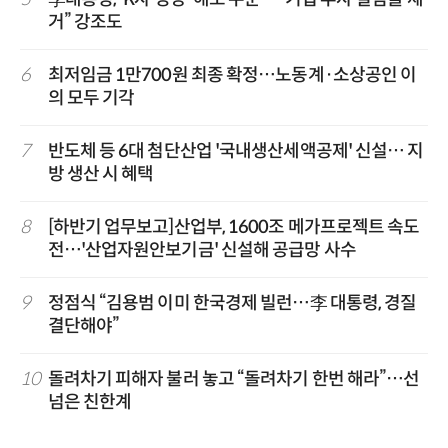
거” 강조도
6
최저임금 1만700원 최종 확정…노동계·소상공인 이
의 모두 기각
7
반도체 등 6대 첨단산업 '국내생산세액공제' 신설… 지
방 생산 시 혜택
8
[하반기 업무보고]산업부, 1600조 메가프로젝트 속도
전…'산업자원안보기금' 신설해 공급망 사수
9
정점식 “김용범 이미 한국경제 빌런…李 대통령, 경질
결단해야”
10
돌려차기 피해자 불러 놓고 “돌려차기 한번 해라”…선
넘은 친한계