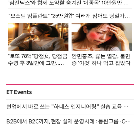
ET Events
현업에서 바로 쓰는 "하네스 엔지니어링" 실습 교육 워크숍 8월 20일 개최
B2B에서 B2C까지, 현장 실제 운영사례 : 동원그룹·OCI·다이닝브랜즈그룹·당근 (8/27)