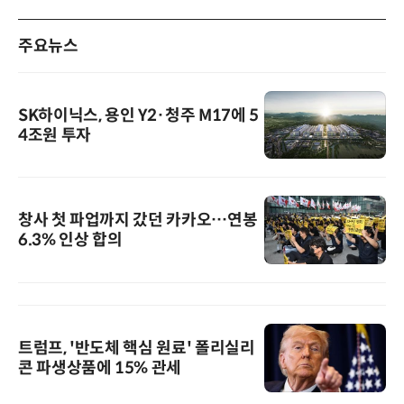
주요뉴스
SK하이닉스, 용인 Y2·청주 M17에 5
4조원 투자
창사 첫 파업까지 갔던 카카오…연봉
6.3% 인상 합의
트럼프, '반도체 핵심 원료' 폴리실리
콘 파생상품에 15% 관세