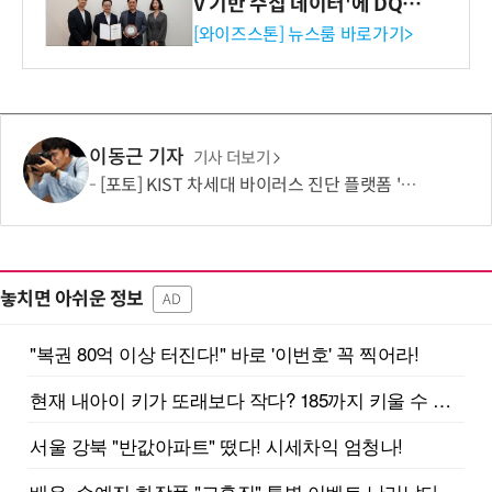
V 기반 수집 데이터'에 DQ인
증 최고 등급 수여
[와이즈스톤] 뉴스룸 바로가기>
이동근 기자
기사 더보기
[포토] KIST 차세대 바이러스 진단 플랫폼 '퓨전 어세이' 개발
놓치면 아쉬운 정보
AD