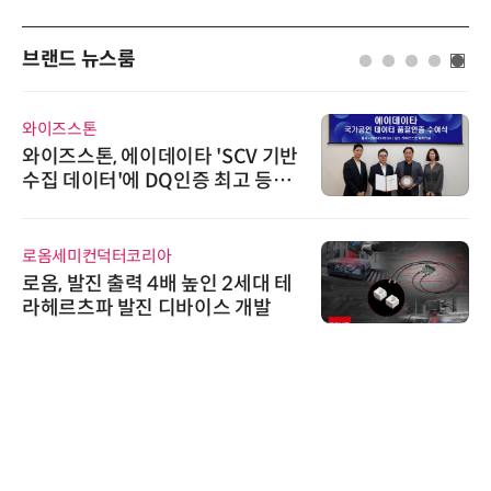
브랜드 뉴스룸
와이즈스톤
와이즈스톤, 에이데이타 'SCV 기반
수집 데이터'에 DQ인증 최고 등급
수여
로옴세미컨덕터코리아
로옴, 발진 출력 4배 높인 2세대 테
라헤르츠파 발진 디바이스 개발