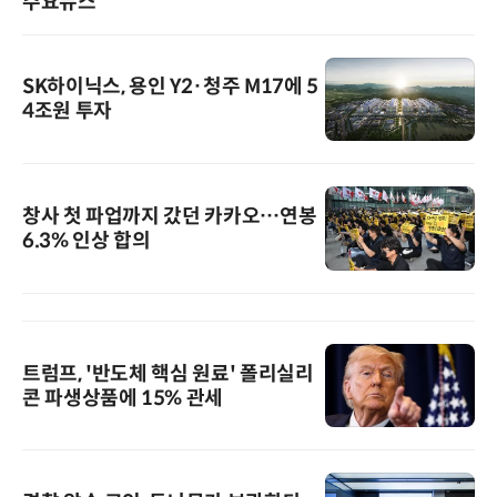
주요뉴스
SK하이닉스, 용인 Y2·청주 M17에 5
4조원 투자
창사 첫 파업까지 갔던 카카오…연봉
6.3% 인상 합의
트럼프, '반도체 핵심 원료' 폴리실리
콘 파생상품에 15% 관세