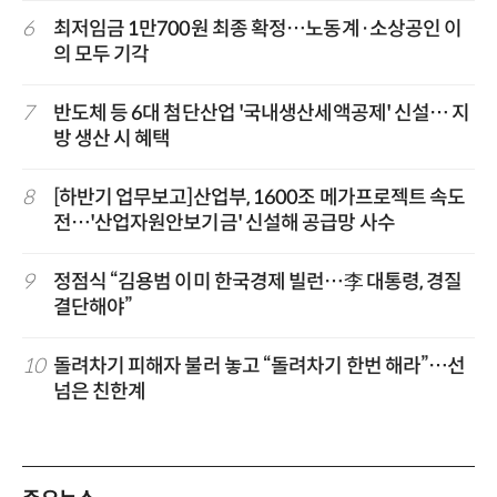
6
최저임금 1만700원 최종 확정…노동계·소상공인 이
의 모두 기각
7
반도체 등 6대 첨단산업 '국내생산세액공제' 신설… 지
방 생산 시 혜택
8
[하반기 업무보고]산업부, 1600조 메가프로젝트 속도
전…'산업자원안보기금' 신설해 공급망 사수
9
정점식 “김용범 이미 한국경제 빌런…李 대통령, 경질
결단해야”
10
돌려차기 피해자 불러 놓고 “돌려차기 한번 해라”…선
넘은 친한계