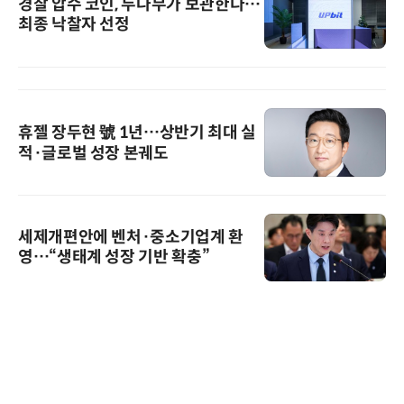
경찰 압수 코인, 두나무가 보관한다…
최종 낙찰자 선정
휴젤 장두현 號 1년…상반기 최대 실
적·글로벌 성장 본궤도
세제개편안에 벤처·중소기업계 환
영…“생태계 성장 기반 확충”