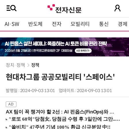
AI·SW
반도체
전자
모빌리티
통신
경제
정치·정책
정책
현대차그룹 공공모빌리티 '스페이스'
발행일 : 2024-09-03 13:01
업데이트 : 2024-09-03 13:01
AX 팀이 꼭 챙겨야 할 2선 : AI 핀옵스(FinOps)와 토큰 거버넌스 (8/21 잠실역)