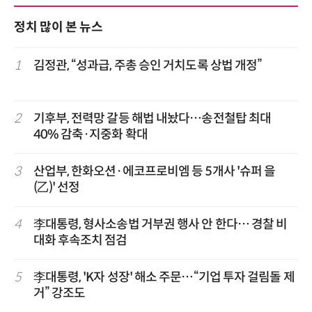
정치 많이 본 뉴스
1
김정관, “성과급, 주총 승인 거치도록 상법 개정”
2
기후부, 전력망 갈등 해법 내놨다…송전철탑 최대
40% 감축·지중화 확대
3
산업부, 한화오션·에코프로비엠 등 5개사 '슈퍼 을
(乙)' 선정
4
李대통령, 형사소송법 거부권 행사 안 한다… 경찰 비
대화 후속조치 점검
5
李대통령, 'K자 성장' 해소 주문…“기업 투자 걸림돌 제
거” 강조도