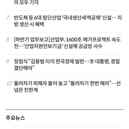
의 모두 기각
7
반도체 등 6대 첨단산업 '국내생산세액공제' 신설… 지
방 생산 시 혜택
8
[하반기 업무보고]산업부, 1600조 메가프로젝트 속도
전…'산업자원안보기금' 신설해 공급망 사수
9
정점식 “김용범 이미 한국경제 빌런…李 대통령, 경질
결단해야”
10
돌려차기 피해자 불러 놓고 “돌려차기 한번 해라”…선
넘은 친한계
주요뉴스