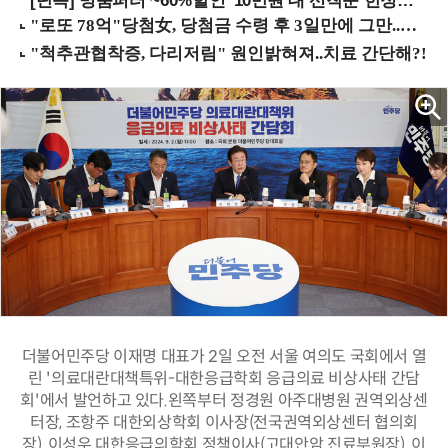
[단독] 명품퍼터 ~60%할인 '10만원'대 선착순 한정판매!
더불어민주당 이재명 대표가 2일 오전 서울 여의도 국회에서 열
린 '의료대란대책특위-대한응급학회 응급의료 비상사태 간담
회'에서 발언하고 있다.왼쪽부터 정경원 아주대병원 권역외상센
터장, 조항주 대한외상학회 이사장(전국권역외상센터 협의회
장), 이성우 대한응급의학회 정책이사(고대안암 진료부원장), 이