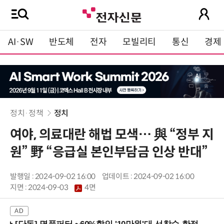
AI·SW
반도체
전자
모빌리티
통신
경제
정치·정책
정치
여야, 의료대란 해법 모색… 與 “정부 지
원” 野 “응급실 본인부담금 인상 반대”
발행일 : 2024-09-02 16:00
업데이트 : 2024-09-02 16:00
지면 :
2024-09-03
4면