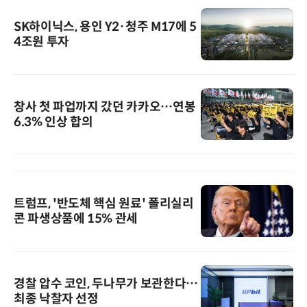
SK하이닉스, 용인 Y2·청주 M17에 5
4조원 투자
창사 첫 파업까지 갔던 카카오…연봉
6.3% 인상 합의
트럼프, '반도체 핵심 원료' 폴리실리
콘 파생상품에 15% 관세
경찰 압수 코인, 두나무가 보관한다…
최종 낙찰자 선정