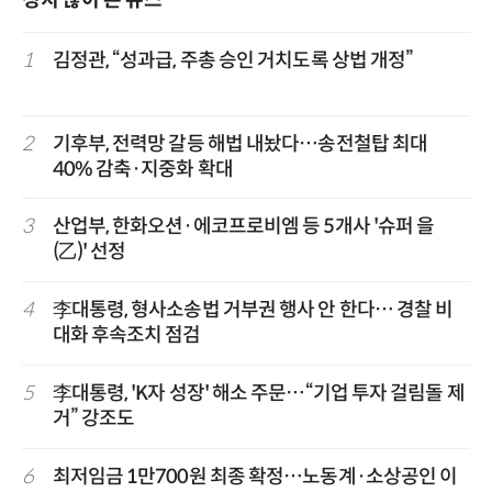
1
김정관, “성과급, 주총 승인 거치도록 상법 개정”
2
기후부, 전력망 갈등 해법 내놨다…송전철탑 최대
40% 감축·지중화 확대
3
산업부, 한화오션·에코프로비엠 등 5개사 '슈퍼 을
(乙)' 선정
4
李대통령, 형사소송법 거부권 행사 안 한다… 경찰 비
대화 후속조치 점검
5
李대통령, 'K자 성장' 해소 주문…“기업 투자 걸림돌 제
거” 강조도
6
최저임금 1만700원 최종 확정…노동계·소상공인 이