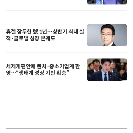
휴젤 장두현 號 1년…상반기 최대 실
적·글로벌 성장 본궤도
세제개편안에 벤처·중소기업계 환
영…“생태계 성장 기반 확충”