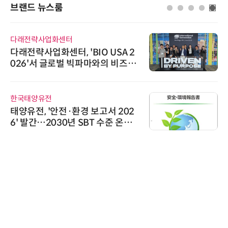
브랜드 뉴스룸
다래전략사업화센터
다래전략사업화센터, 'BIO USA 2
026'서 글로벌 빅파마와의 비즈니
스 미팅 지원…K-바이오 해외 진출
교두보 확보
한국태양유전
태양유전, '안전·환경 보고서 202
6' 발간…2030년 SBT 수준 온실
가스 감축 추진