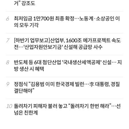
거” 강조도
6
최저임금 1만700원 최종 확정…노동계·소상공인 이
의 모두 기각
7
[하반기 업무보고]산업부, 1600조 메가프로젝트 속도
전…'산업자원안보기금' 신설해 공급망 사수
8
반도체 등 6대 첨단산업 '국내생산세액공제' 신설… 지
방 생산 시 혜택
9
정점식 “김용범 이미 한국경제 빌런…李 대통령, 경질
결단해야”
10
돌려차기 피해자 불러 놓고 “돌려차기 한번 해라”…선
넘은 친한계