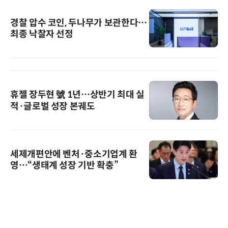
경찰 압수 코인, 두나무가 보관한다…
최종 낙찰자 선정
휴젤 장두현 號 1년…상반기 최대 실
적·글로벌 성장 본궤도
세제개편안에 벤처·중소기업계 환
영…“생태계 성장 기반 확충”