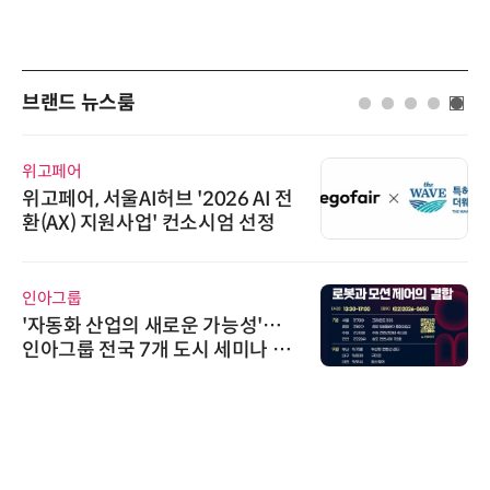
브랜드 뉴스룸
위고페어
위고페어, 서울AI허브 '2026 AI 전
환(AX) 지원사업' 컨소시엄 선정
인아그룹
'자동화 산업의 새로운 가능성'…
인아그룹 전국 7개 도시 세미나 페
어 개최