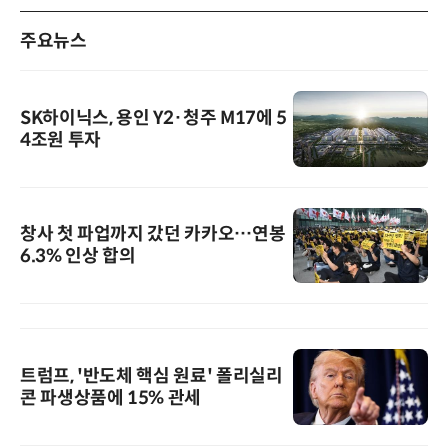
주요뉴스
SK하이닉스, 용인 Y2·청주 M17에 5
4조원 투자
창사 첫 파업까지 갔던 카카오…연봉
6.3% 인상 합의
트럼프, '반도체 핵심 원료' 폴리실리
콘 파생상품에 15% 관세