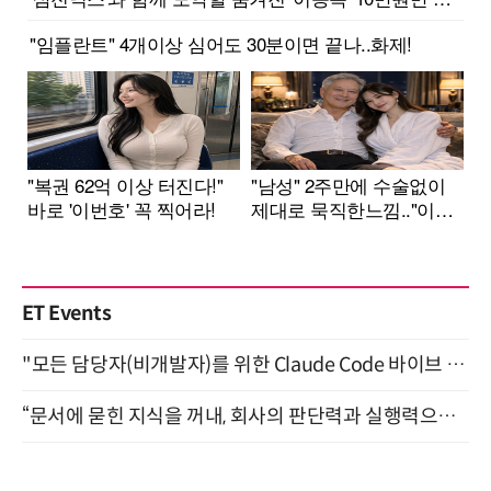
ET Events
"모든 담당자(비개발자)를 위한 Claude Code 바이브 코딩 2-day 부트캠프" 9월 16~17일 개최
“문서에 묻힌 지식을 꺼내, 회사의 판단력과 실행력으로 바꾸다” (8/20)