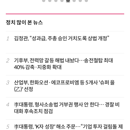
정치 많이 본 뉴스
1
김정관, “성과급, 주총 승인 거치도록 상법 개정”
2
기후부, 전력망 갈등 해법 내놨다…송전철탑 최대
40% 감축·지중화 확대
3
산업부, 한화오션·에코프로비엠 등 5개사 '슈퍼 을
(乙)' 선정
4
李대통령, 형사소송법 거부권 행사 안 한다… 경찰 비
대화 후속조치 점검
5
李대통령, 'K자 성장' 해소 주문…“기업 투자 걸림돌 제