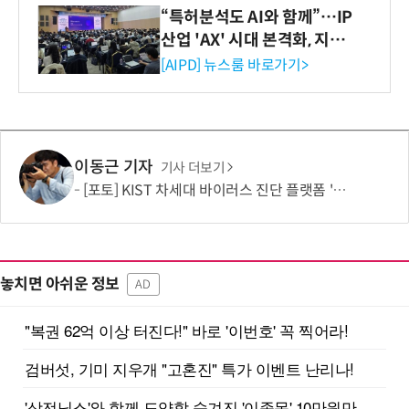
“특허분석도 AI와 함께”…IP
산업 'AX' 시대 본격화, 지식
재산처 1호 AI IP데이터분석
[AIPD] 뉴스룸 바로가기>
사 탄생
이동근 기자
기사 더보기
[포토] KIST 차세대 바이러스 진단 플랫폼 '퓨전 어세이' 개발
놓치면 아쉬운 정보
AD