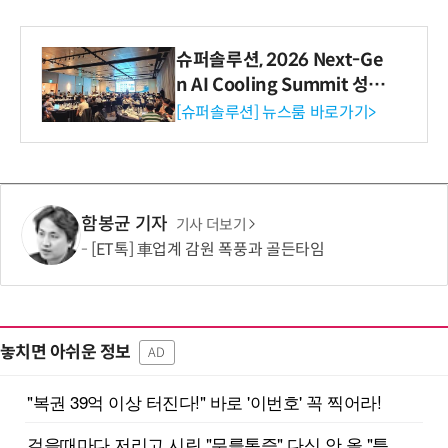
슈퍼솔루션, 2026 Next-Ge
n AI Cooling Summit 성황
리 성료
[슈퍼솔루션] 뉴스룸 바로가기>
함봉균 기자
기사 더보기
[ET톡] 車업계 감원 폭풍과 골든타임
놓치면 아쉬운 정보
AD