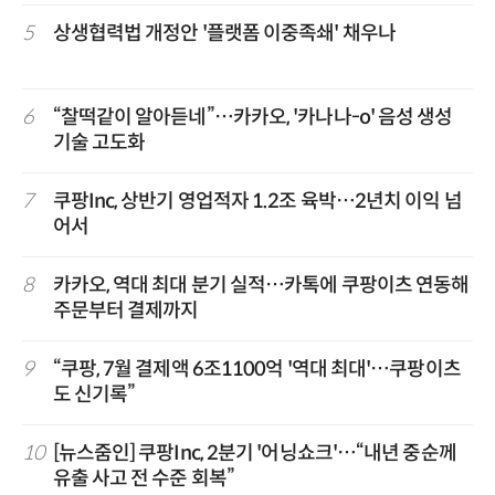
5
상생협력법 개정안 '플랫폼 이중족쇄' 채우나
6
“찰떡같이 알아듣네”…카카오, '카나나-o' 음성 생성
기술 고도화
7
쿠팡Inc, 상반기 영업적자 1.2조 육박…2년치 이익 넘
어서
8
카카오, 역대 최대 분기 실적…카톡에 쿠팡이츠 연동해
주문부터 결제까지
9
“쿠팡, 7월 결제액 6조1100억 '역대 최대'…쿠팡이츠
도 신기록”
10
[뉴스줌인] 쿠팡Inc, 2분기 '어닝쇼크'…“내년 중순께
유출 사고 전 수준 회복”