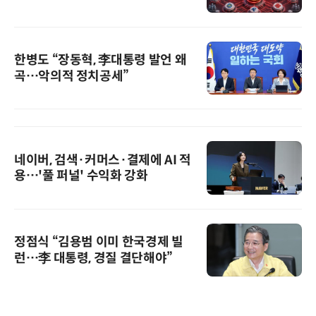
한병도 “장동혁, 李대통령 발언 왜
곡…악의적 정치공세”
네이버, 검색·커머스·결제에 AI 적
용…'풀 퍼널' 수익화 강화
정점식 “김용범 이미 한국경제 빌
런…李 대통령, 경질 결단해야”