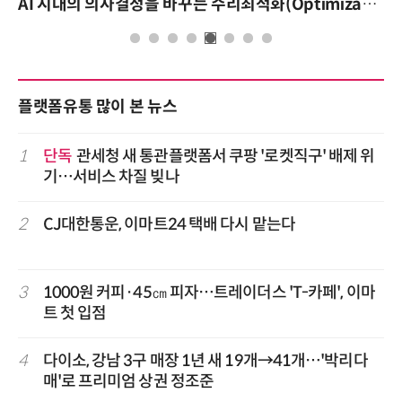
AI 시대의 의사결정을 바꾸는 수리최적화(Optimization): 실제 산업 적용 사례와 활용 전략
플랫폼유통 많이 본 뉴스
1
단독
관세청 새 통관플랫폼서 쿠팡 '로켓직구' 배제 위
기…서비스 차질 빚나
2
CJ대한통운, 이마트24 택배 다시 맡는다
3
1000원 커피·45㎝ 피자…트레이더스 'T-카페', 이마
트 첫 입점
4
다이소, 강남 3구 매장 1년 새 19개→41개…'박리다
매'로 프리미엄 상권 정조준