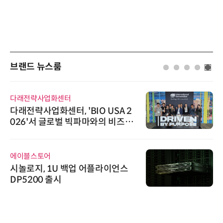
브랜드 뉴스룸
다래전략사업화센터
다래전략사업화센터, 'BIO USA 2
026'서 글로벌 빅파마와의 비즈니
스 미팅 지원…K-바이오 해외 진출
교두보 확보
에이블스토어
시놀로지, 1U 백업 어플라이언스
DP5200 출시