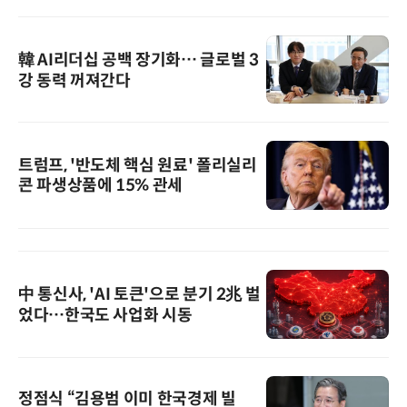
韓 AI리더십 공백 장기화… 글로벌 3
강 동력 꺼져간다
트럼프, '반도체 핵심 원료' 폴리실리
콘 파생상품에 15% 관세
中 통신사, 'AI 토큰'으로 분기 2兆 벌
었다…한국도 사업화 시동
정점식 “김용범 이미 한국경제 빌