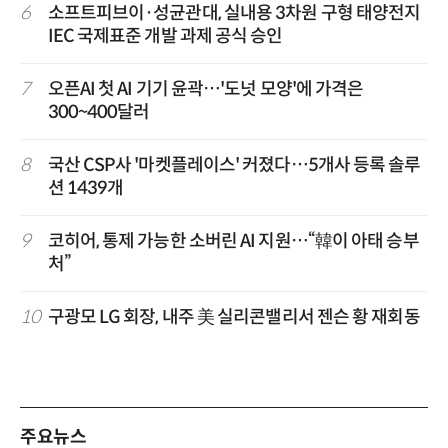
6
소프트피브이·성균관대, 실내용 3차원 구형 태양전지
IEC 국제표준 개발 과제 공식 승인
7
오픈AI 첫 AI 기기 윤곽…'도넛 모양'에 가격은
300~400달러
8
국산 CSP사 '마켓플레이스' 커졌다…5개사 등록 솔루
션 1439개
9
코히어, 통제 가능한 소버린 AI 지원…“韓이 아태 승부
처”
10
구광모 LG 회장, 내주 美 실리콘밸리서 젠슨 황 재회동
주요뉴스