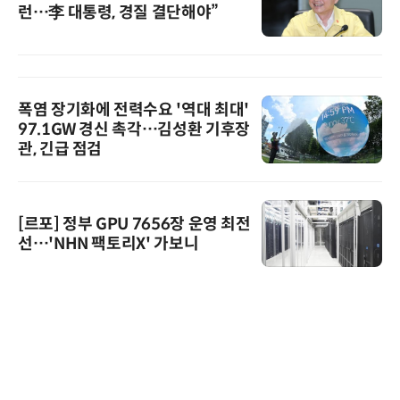
런…李 대통령, 경질 결단해야”
폭염 장기화에 전력수요 '역대 최대'
97.1GW 경신 촉각…김성환 기후장
관, 긴급 점검
[르포] 정부 GPU 7656장 운영 최전
선…'NHN 팩토리X' 가보니