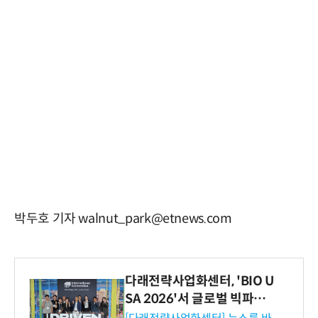
박두호 기자 walnut_park@etnews.com
다래전략사업화센터, 'BIO U
SA 2026'서 글로벌 빅파마
와의 비즈니스 미팅 지원…K