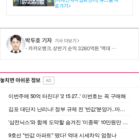
[다래전략사업화센터] 뉴스룸 바
로가기>
-바이오 해외 진출 교두보 확
보
박두호 기자
기사 더보기
카카오뱅크, 상반기 순익 3280억원 '역대 최대'…비이자수익 결실
놓치면 아쉬운 정보
AD