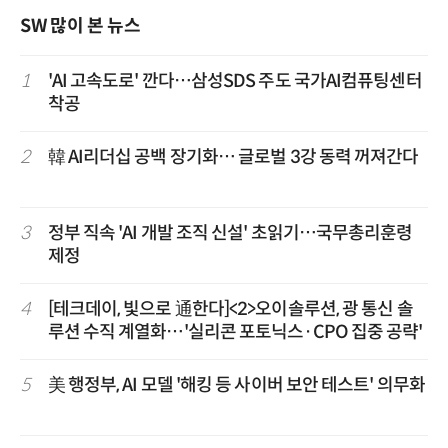
SW 많이 본 뉴스
1
'AI 고속도로' 깐다…삼성SDS 주도 국가AI컴퓨팅센터
착공
2
韓 AI리더십 공백 장기화… 글로벌 3강 동력 꺼져간다
3
정부 직속 'AI 개발 조직 신설' 초읽기…국무총리훈령
제정
4
[테크데이, 빛으로 通한다]<2>오이솔루션, 광 통신 솔
루션 수직 계열화…'실리콘 포토닉스·CPO 집중 공략'
5
美 행정부, AI 모델 '해킹 등 사이버 보안 테스트' 의무화