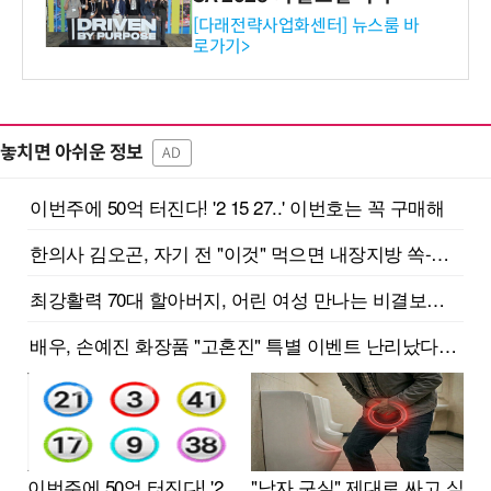
와의 비즈니스 미팅 지원…K
[다래전략사업화센터] 뉴스룸 바
로가기>
-바이오 해외 진출 교두보 확
보
놓치면 아쉬운 정보
AD