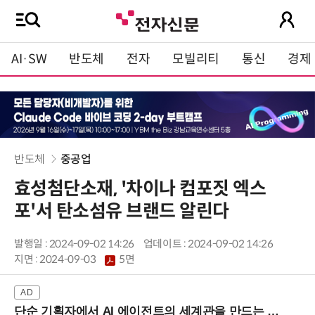
AI·SW
반도체
전자
모빌리티
통신
경제
반도체
중공업
효성첨단소재, '차이나 컴포짓 엑스
포'서 탄소섬유 브랜드 알린다
발행일 : 2024-09-02 14:26
업데이트 : 2024-09-02 14:26
지면 :
2024-09-03
5면
단순 기획자에서 AI 에이전트의 세계관을 만드는 지식 설계자로.. (8/20 강남역)