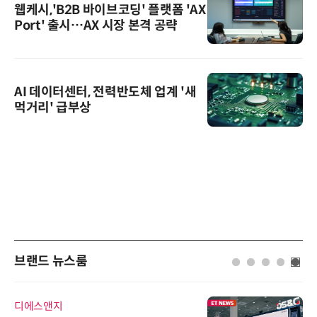
웹케시,'B2B 바이브코딩' 플랫폼 'AX
Port' 출시…AX 시장 본격 공략
AI 데이터센터, 전력반도체 업계 '새
먹거리' 급부상
브랜드 뉴스룸
디에스앤지