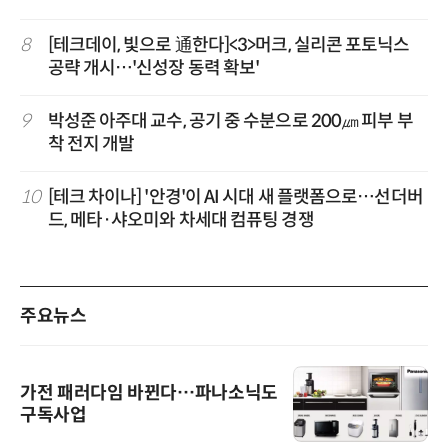
8
[테크데이, 빛으로 通한다]<3>머크, 실리콘 포토닉스
공략 개시…'신성장 동력 확보'
9
박성준 아주대 교수, 공기 중 수분으로 200㎛ 피부 부
착 전지 개발
10
[테크 차이나] '안경'이 AI 시대 새 플랫폼으로…선더버
드, 메타·샤오미와 차세대 컴퓨팅 경쟁
주요뉴스
가전 패러다임 바뀐다…파나소닉도
구독사업