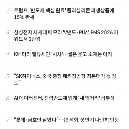
2
트럼프, '반도체 핵심 원료' 폴리실리콘 파생상품에
15% 관세
3
삼성전자 차세대 메모리 'V낸드·PIM', FMS 2026 어
워드서 2관왕
4
K배터리 밸류체인 '시차'…셀은 웃고 소재는 아직
5
“SK하이닉스, 중국 충칭 패키징공장 지분매각 등 검
토”
6
AI 데이터센터, 전력반도체 업계 '새 먹거리' 급부상
7
“롯데·금호만 남았다”…韓 석화, 상반기 나란히 반등