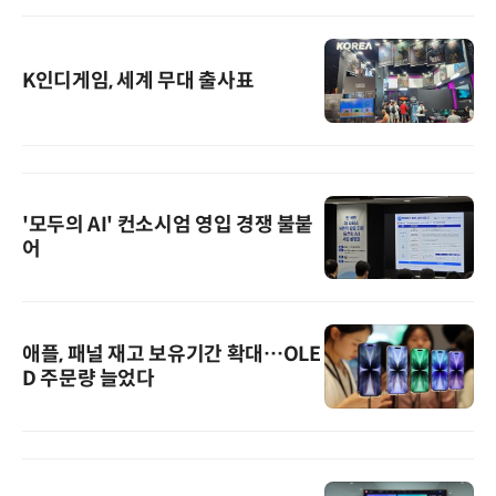
K인디게임, 세계 무대 출사표
'모두의 AI' 컨소시엄 영입 경쟁 불붙
어
애플, 패널 재고 보유기간 확대…OLE
D 주문량 늘었다