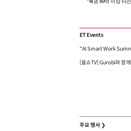
ET Events
"AI Smart Work Sum
[올쇼TV] Gurobi와 
주요 행사
❯