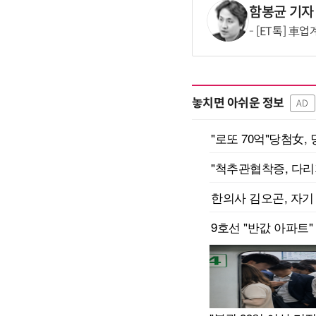
함봉균 기자
[ET톡] 車
놓치면 아쉬운 정보
AD