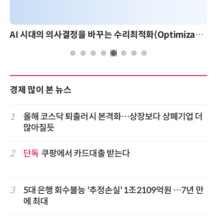
AI 시대의 의사결정을 바꾸는 수리최적화(Optimization): 실제 산업 적용 사례와 활용 전략
경제 많이 본 뉴스
1
올해 코스닥 퇴출러시 본격화…상장보다 상폐기업 더
많아질듯
2
단독
쿠팡에서 카드대출 받는다
3
5대 은행 회수불능 '추정손실' 1조2109억원 …7년 만
에 최대