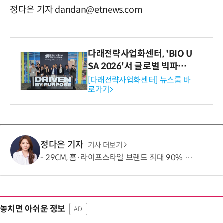
정다은 기자 dandan@etnews.com
다래전략사업화센터, 'BIO U
SA 2026'서 글로벌 빅파마
와의 비즈니스 미팅 지원…K
[다래전략사업화센터] 뉴스룸 바
로가기>
-바이오 해외 진출 교두보 확
보
정다은 기자
기사 더보기
29CM, 홈·라이프스타일 브랜드 최대 90% 할인 '이구홈위크' 실시
놓치면 아쉬운 정보
AD