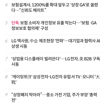
4
보험설계사, 1200%룰 확대 앞두고 '상장 GA'로 쏠렸
다…“신뢰도 메리트”
5
단독
보험 소비자 개인정보 유출 막는다…'보험·GA
정보보호 협의체' 구성
6
LG 엑사원, 中企 제조현장 '전파'…대기업과 협력사 AI
상생 시동
7
'상업용 디스플레이 빌려쓴다' …LG전자, 美 B2B 구독
시동
8
'게이밍위크' 삼성전자-LG전자 유럽서 TV·모니터 '大
戰'
9
“상장폐지 막아라”…중소 가전 기업, 주가 부양 '총력
전'