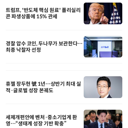
트럼프, '반도체 핵심 원료' 폴리실리
콘 파생상품에 15% 관세
경찰 압수 코인, 두나무가 보관한다…
최종 낙찰자 선정
휴젤 장두현 號 1년…상반기 최대 실
적·글로벌 성장 본궤도
세제개편안에 벤처·중소기업계 환
영…“생태계 성장 기반 확충”