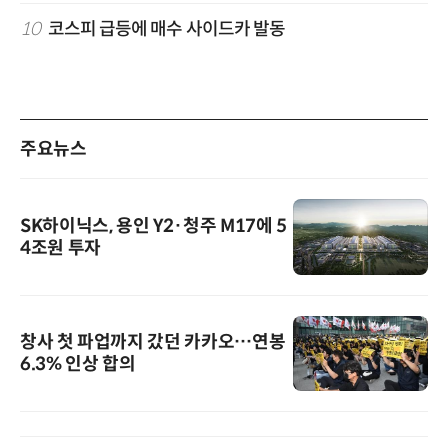
10
코스피 급등에 매수 사이드카 발동
주요뉴스
SK하이닉스, 용인 Y2·청주 M17에 5
4조원 투자
창사 첫 파업까지 갔던 카카오…연봉
6.3% 인상 합의