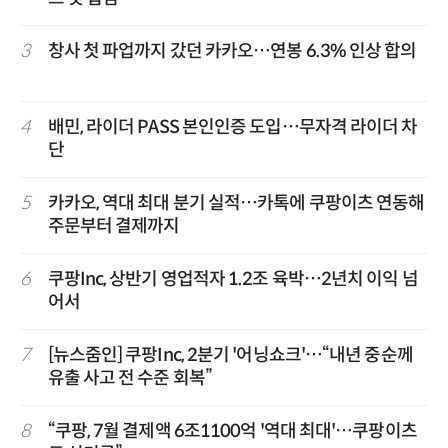
3
창사 첫 파업까지 갔던 카카오…연봉 6.3% 인상 합의
4
배민, 라이더 PASS 본인인증 도입…무자격 라이더 차
단
5
카카오, 역대 최대 분기 실적…카톡에 쿠팡이츠 연동해
주문부터 결제까지
6
쿠팡Inc, 상반기 영업적자 1.2조 육박…2년치 이익 넘
어서
7
[뉴스줌인] 쿠팡Inc, 2분기 '어닝쇼크'…“내년 중순께
유출 사고 전 수준 회복”
8
“쿠팡, 7월 결제액 6조1100억 '역대 최대'…쿠팡이츠