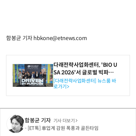
함봉균 기자 hbkone@etnews.com
다래전략사업화센터, 'BIO U
SA 2026'서 글로벌 빅파마
와의 비즈니스 미팅 지원…K
[다래전략사업화센터] 뉴스룸 바
로가기>
-바이오 해외 진출 교두보 확
보
함봉균 기자
기사 더보기
[ET톡] 車업계 감원 폭풍과 골든타임