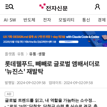
AI·SW
반도체
전자
모빌리티
통신
경제
플랫폼·유통
유통·생활
롯데웰푸드, 빼빼로 글로벌 앰배서더로
'뉴진스' 재발탁
발행일 : 2024-09-02 09:58
업데이트 : 2024-09-02 09:58
글로벌 트렌드를 읽고, 내 역할을 가늠하는 소수정예 실습 워크숍 (8/28 신논현역)