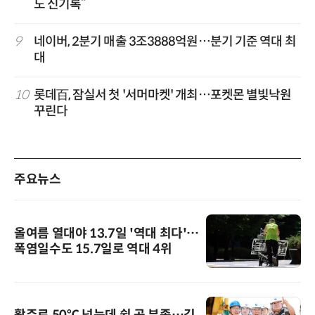
도 신기록”
9
네이버, 2분기 매출 3조3888억원…분기 기준 역대 최
대
10
롯데百, 잠실서 첫 '서머마켓' 개최…포켓몬 별빛낙원
꾸린다
주요뉴스
올여름 열대야 13.7일 '역대 최다'…
폭염일수도 15.7일로 역대 4위