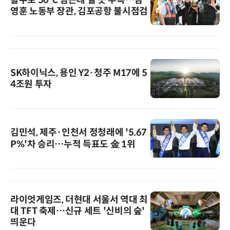
활주로 50℃ 넘는데 쉴 곳 부족…김
영훈 노동부 장관, 김포공항 불시점검
SK하이닉스, 용인 Y2·청주 M17에 5
4조원 투자
김민석, 제주·인천서 정청래에 '5.67
P%'차 승리…누적 득표도 金 1위
라이엇게임즈, 더현대 서울서 역대 최
대 TFT 축제…신규 세트 '신비의 숲'
띄운다