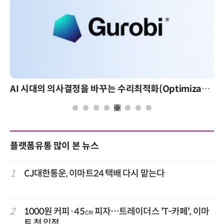
AI 시대의 의사결정을 바꾸는 수리최적화(Optimization): 실제 산업 적용 사례와 활용 전략
플랫폼유통 많이 본 뉴스
1
CJ대한통운, 이마트24 택배 다시 맡는다
2
1000원 커피·45㎝ 피자…트레이더스 'T-카페', 이마
트 첫 입점