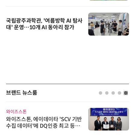
국립광주과학관, '여름방학 AI 탐사
대' 운영…10개 AI 동아리 참가
브랜드 뉴스룸
와이즈스톤
와이즈스톤, 에이데이타 'SCV 기반
수집 데이터'에 DQ인증 최고 등급
수여