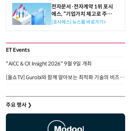
전자문서·전자계약 1위 포시
에스, “기업가치 제고로 주주
환원 강화” 계획 공시
[포시에스] 뉴스룸 바로가기>
ET Events
"AICC & CX Insight 2026" 9월 9일 개최
[올쇼TV] Gurobi와 함께 알아보는 최적화 기술의 비즈니스 활용 (8월 20일 생방송)
주요 행사
❯