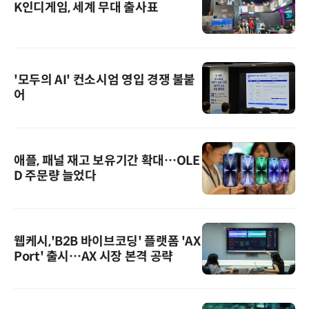
K인디게임, 세계 무대 출사표
'모두의 AI' 컨소시엄 영입 경쟁 불붙
어
애플, 패널 재고 보유기간 확대…OLE
D 주문량 늘었다
웹케시,'B2B 바이브코딩' 플랫폼 'AX
Port' 출시…AX 시장 본격 공략