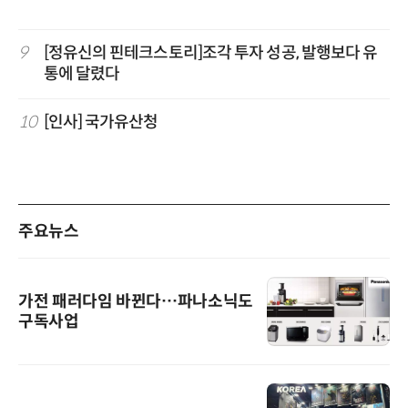
9
[정유신의 핀테크스토리]조각 투자 성공, 발행보다 유
통에 달렸다
10
[인사] 국가유산청
주요뉴스
가전 패러다임 바뀐다…파나소닉도
구독사업