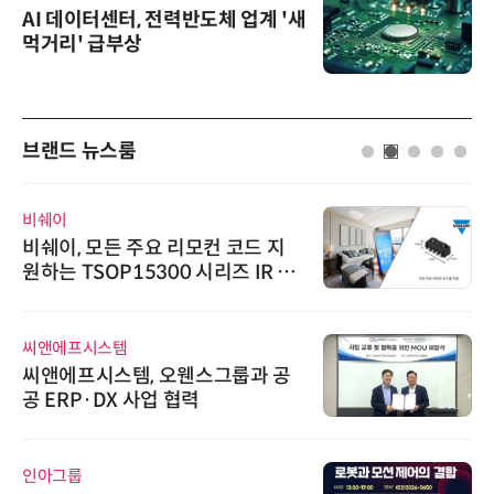
AI 데이터센터, 전력반도체 업계 '새
먹거리' 급부상
브랜드 뉴스룸
비쉐이
비쉐이, 모든 주요 리모컨 코드 지
원하는 TSOP15300 시리즈 IR 수
신기 출시
씨앤에프시스템
씨앤에프시스템, 오웬스그룹과 공
공 ERP·DX 사업 협력
인아그룹