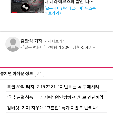
대 테라헤르츠파 발진 디바이
스 개발
[로옴세미컨덕터코리아] 뉴스룸
바로가기>
김한식 기자
기사 더보기
“길은 평화다”…'탐험가 30년' 김현국, 제7차 유라시아 대륙횡단 나선다
놓치면 아쉬운 정보
AD