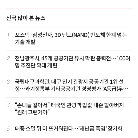
전국 많이 본 뉴스
1
포스텍·삼성전자, 3D 낸드(NAND) 반도체 한계 넘는
기술 개발
2
전남광주시, 45개 공공기관 유치 막판 총력전…100여
명 추진단 확대 개편
3
국립대구과학관, 대구 인기 관광지 공공기관 1위 선
정…과기정통부 기타공공기관 경영평가 'A등급(우수)'
겹경사
4
“손녀들 같아서” 태국인 관광객 밥값 내준 할아버지
“원래 그런거야”
5
태풍 소멸 뒤 더 뜨거워진다…'재난급 폭염' 장기화