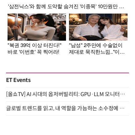
ET Events
[올쇼TV] AI 시대의 옵저버빌리티: GPU·LLM 모니터링부터 AI 기반 장애 대응까지 (8/11 생방송)
글로벌 트렌드를 읽고, 내 역할을 가늠하는 소수정예 실습 워크숍 (8/28)