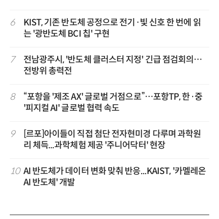
6
KIST, 기존 반도체 공정으로 전기·빛 신호 한 번에 읽
는 '광반도체 BCI 칩' 구현
7
전남광주시, '반도체 클러스터 지정' 긴급 점검회의…
전방위 총력전
8
“포항을 '제조 AX' 글로벌 거점으로”…포항TP, 한·중
'피지컬 AI' 글로벌 협력 속도
9
[르포]아이들이 직접 첨단 전자현미경 다루며 과학원
리 체득...과학체험 제공 '주니어닥터' 현장
10
AI 반도체가 데이터 변화 맞춰 반응...KAIST, '카멜레온
AI 반도체' 개발