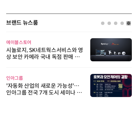
브랜드 뉴스룸
에이블스토어
시놀로지, SK네트웍스서비스와 영
상 보안 카메라 국내 독점 판매 파
트너십 체결
인아그룹
'자동화 산업의 새로운 가능성'…
인아그룹 전국 7개 도시 세미나 페
어 개최