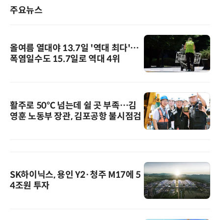
주요뉴스
올여름 열대야 13.7일 '역대 최다'…
폭염일수도 15.7일로 역대 4위
활주로 50℃ 넘는데 쉴 곳 부족…김
영훈 노동부 장관, 김포공항 불시점검
SK하이닉스, 용인 Y2·청주 M17에 5
4조원 투자