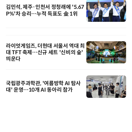
김민석, 제주·인천서 정청래에 '5.67
P%'차 승리…누적 득표도 金 1위
라이엇게임즈, 더현대 서울서 역대 최
대 TFT 축제…신규 세트 '신비의 숲'
띄운다
국립광주과학관, '여름방학 AI 탐사
대' 운영…10개 AI 동아리 참가