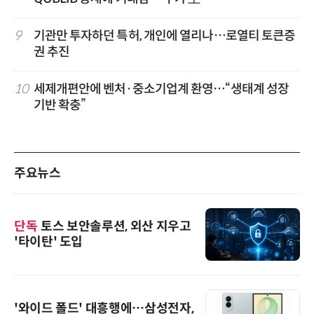
9
기관만 투자하던 특허, 개인에 열리나…로열티 토큰증
권 추진
10
세제개편안에 벤처·중소기업계 환영…“생태계 성장
기반 확충”
주요뉴스
단독
토스 보안솔루션, 외산 지우고
'타이탄' 도입
'와이드 폴드' 대흥행에…삼성전자,