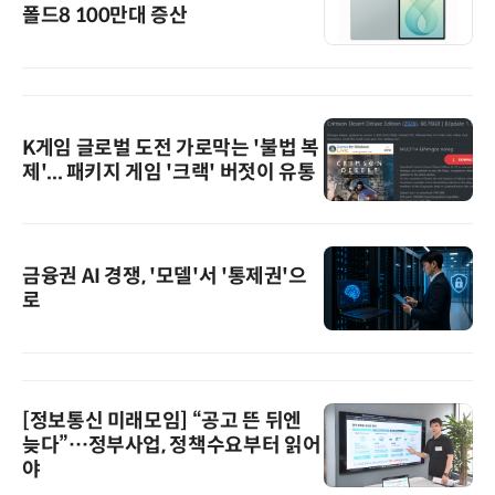
폴드8 100만대 증산
K게임 글로벌 도전 가로막는 '불법 복
제'... 패키지 게임 '크랙' 버젓이 유통
금융권 AI 경쟁, '모델'서 '통제권'으
로
[정보통신 미래모임] “공고 뜬 뒤엔
늦다”…정부사업, 정책수요부터 읽어
야