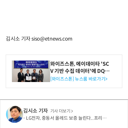
김시소 기자 siso@etnews.com
와이즈스톤, 에이데이타 'SC
V 기반 수집 데이터'에 DQ인
증 최고 등급 수여
[와이즈스톤] 뉴스룸 바로가기>
김시소 기자
기사 더보기
LG전자, 중동서 올레드 보증 늘린다...프리미엄 '자신감'