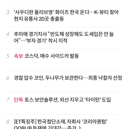
3
'사우디판 올리브영' 화이츠 한국 온다…K-뷰티 찾아
현지 유통사 20곳 총출동
4
추미애 경기지사 “반도체 성장해도 도세입은 안 늘
어”…'부자 경기' 착시 지적
5
속보
코스닥, 매수 사이드카 발동
6
경찰 압수 코인, 두나무가 보관한다…최종 낙찰자 선정
7
단독
토스 보안솔루션, 외산 지우고 '타이탄' 도입
8
[ET특징주] 한국첨단소재, 자회사 '코리아퀀텀'
QOBLIB 등재에 기대감… 주가 上