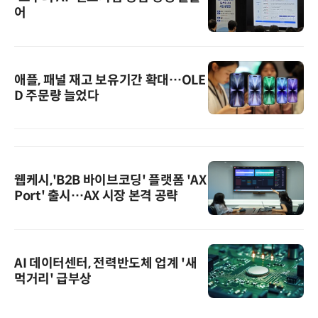
어
애플, 패널 재고 보유기간 확대…OLE
D 주문량 늘었다
웹케시,'B2B 바이브코딩' 플랫폼 'AX
Port' 출시…AX 시장 본격 공략
AI 데이터센터, 전력반도체 업계 '새
먹거리' 급부상