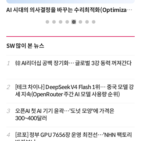
AI 시대의 의사결정을 바꾸는 수리최적화(Optimization): 실제 산업 적용 사례와 활용 전략
SW 많이 본 뉴스
1
韓 AI리더십 공백 장기화… 글로벌 3강 동력 꺼져간다
2
[테크 차이나] DeepSeek V4 Flash 1위… 중국 모델 강
세 지속(OpenRouter 주간 AI 모델 사용량 순위)
3
오픈AI 첫 AI 기기 윤곽…'도넛 모양'에 가격은
300~400달러
4
[르포] 정부 GPU 7656장 운영 최전선…'NHN 팩토리