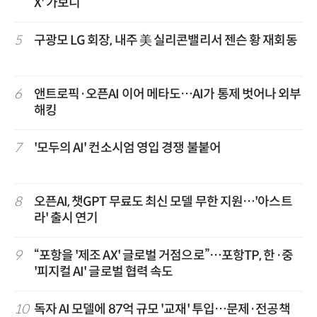
X' 가보니
5
구광모 LG 회장, 내주 美 실리콘밸리서 젠슨 황 재회동
6
앤트로픽·오픈AI 이어 메타도…AI가 통제 벗어나 외부
해킹
7
'모두의 AI' 컨소시엄 영입 경쟁 불붙어
8
오픈AI, 챗GPT 무료도 최신 모델 무한 지원…'아스트
라' 출시 연기
9
“포항을 '제조 AX' 글로벌 거점으로”…포항TP, 한·중
'피지컬 AI' 글로벌 협력 속도
10
독자 AI 모델에 87억 규모 '교재' 투입…문제·전공책