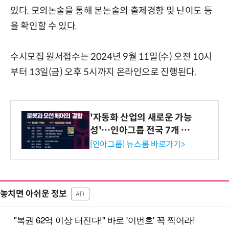
있다. 모의논술을 통해 본논술의 출제경향 및 난이도 등
을 확인할 수 있다.
수시모집 원서접수는 2024년 9월 11일(수) 오전 10시
부터 13일(금) 오후 5시까지 온라인으로 진행된다.
'자동화 산업의 새로운 가능
성'…인아그룹 전국 7개 도
시 세미나 페어 개최
[인아그룹] 뉴스룸 바로가기>
놓치면 아쉬운 정보
AD