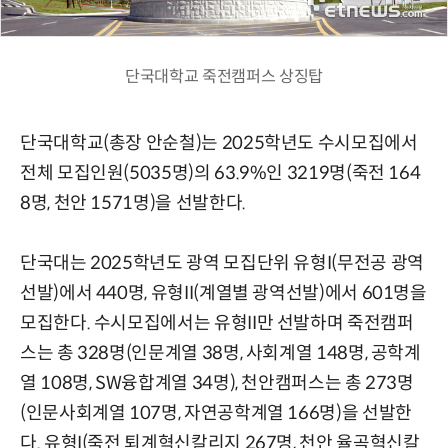
단국대학교 죽전캠퍼스 상징탑
단국대학교(총장 안순철)는 2025학년도 수시모집에서
전체 모집인원(5035명)의 63.9%인 3219명(죽전 164
8명, 천안 1571명)을 선발한다.
단국대는 2025학년도 광역 모집단위 유형I(무전공 광역
선발)에서 440명, 유형II(계열별 광역선발)에서 601명을
모집한다. 수시모집에서는 유형II만 선발하며 죽전캠퍼
스는 총 328명(인문계열 38명, 사회계열 148명, 공학계
열 108명, SW융합계열 34명), 천안캠퍼스는 총 273명
(인문사회계열 107명, 자연공학계열 166명)을 선발한
다. 유형I(죽전 퇴계혁신칼리지 267명, 천안 율곡혁신칼