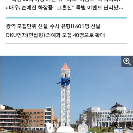
광역 모집단위 신설, 수시 유형II 601명 선발
DKU인재(면접형) 의예과 모집 40명으로 확대