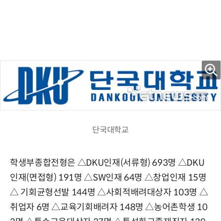
단국대학교
학생부종합전형은 △DKU인재(서류형) 693명 △DKU
인재(면접형) 191명 △SW인재 64명 △창업인재 15명
△ 기회균형선발 144명 △사회적배려대상자 103명 △
취업자 6명 △교육기회배려자 148명 △농어촌학생 10