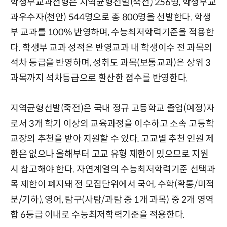
학생부교과전형은 지역균형선발(죽전) 256명, 학생부교
과우수자(천안) 544명으로 총 800명을 선발한다. 학생
부 교과를 100% 반영하며, 수능최저학력기준을 적용한
다. 학생부 교과 성적은 반영교과 내 학생이수 전 과목의
석차 등급을 반영하며, 성취도 과목(보통교과)은 상위 3
과목까지 석차등급으로 환산한 점수를 반영한다.
지역균형선발(죽전)은 국내 정규 고등학교 졸업(예정)자
로서 3개 학기 이상의 교육과정을 이수하고 소속 고등학
교장의 추천을 받아 지원할 수 있다. 고교별 추천 인원 제
한은 없으나 올해부터 고교 유형 제한이 있으므로 지원
시 참고해야 한다. 자연계열의 수능최저학력기준 선택과
목 제한이 폐지돼 전 모집단위에서 국어, 수학(확통/미적
분/기하), 영어, 탐구(사탐/과탐 중 1개 과목) 중 2개 영역
합 6등급 이내로 수능최저학력기준을 적용한다.