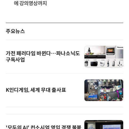
에 강의영상까지
주요뉴스
가전 패러다임 바뀐다…파나소닉도
구독사업
K인디게임, 세계 무대 출사표
'모두의 AI' 컨소시엄 영입 경쟁 불붙