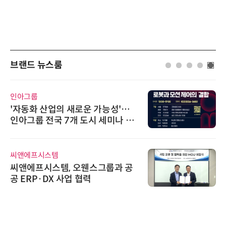
브랜드 뉴스룸
인아그룹
에이
'자동화 산업의 새로운 가능성'…
시놀
인아그룹 전국 7개 도시 세미나 페
상 
어 개최
트
씨앤에프시스템
슈퍼
씨앤에프시스템, 오웬스그룹과 공
슈퍼
공 ERP·DX 사업 협력
oo
디에