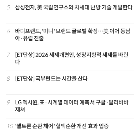
5
삼성전자, 美 국립연구소와 차세대 난방 기술 개발한다
6
바디프랜드, '미니' 브랜드 글로벌 확장…美 이어 동남
아·유럽 진출
7
[ET단상] 2026 세제개편안, 성장지향적 세제를 바란
다
8
[ET단상] 국부펀드는 시간을 산다
9
LG 엑사원, 표·시계열 데이터 예측서 구글·알리바바
제쳐
10
'셀트론 순환 체어' 혈액순환 개선 효과 입증