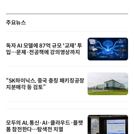
주요뉴스
독자 AI 모델에 87억 규모 '교재' 투
입…문제·전공책에 강의영상까지
“SK하이닉스, 중국 충칭 패키징공장
지분매각 등 검토”
모두의 AI, 통신·AI·클라우드·플랫
폼 참전한다…탐색전 치열