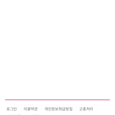
디에
26
우르
로그인
이용약관
개인정보취급방침
고충처리