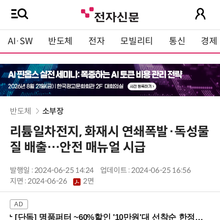
AI·SW
반도체
전자
모빌리티
통신
경제
반도체
소부장
리튬일차전지, 화재시 연쇄폭발·독성물
질 배출…안전 매뉴얼 시급
발행일 : 2024-06-25 14:24
업데이트 : 2024-06-25 16:56
지면 :
2024-06-26
2면
[단독] 명품퍼터 ~60%할인 '10만원'대 선착순 한정판매!