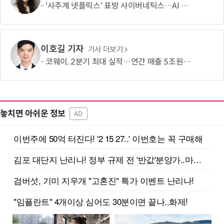
'사주계 넷플릭스' 표방 사이버네틱스…AI 사주로 MAU 100만 돌파
이호길 기자
기사 더보기
코웨이, 2분기 최대 실적…연간 매출 5조원·영업이익 1조원 '순항'
놓치면 아쉬운 정보
AD