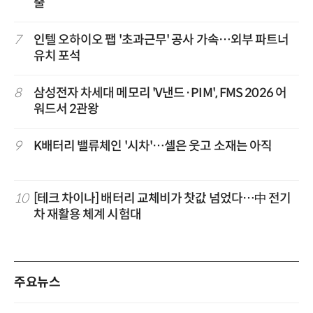
출
7
인텔 오하이오 팹 '초과근무' 공사 가속…외부 파트너
유치 포석
8
삼성전자 차세대 메모리 'V낸드·PIM', FMS 2026 어
워드서 2관왕
9
K배터리 밸류체인 '시차'…셀은 웃고 소재는 아직
10
[테크 차이나] 배터리 교체비가 찻값 넘었다…中 전기
차 재활용 체계 시험대
주요뉴스