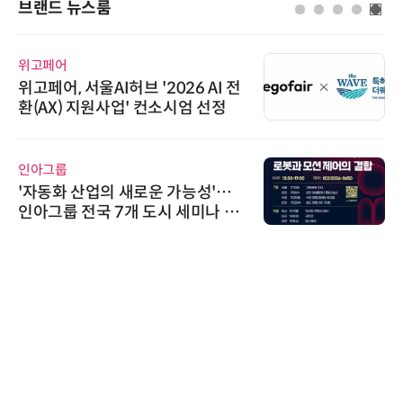
브랜드 뉴스룸
위고페어
위고페어, 서울AI허브 '2026 AI 전
환(AX) 지원사업' 컨소시엄 선정
인아그룹
'자동화 산업의 새로운 가능성'…
인아그룹 전국 7개 도시 세미나 페
어 개최