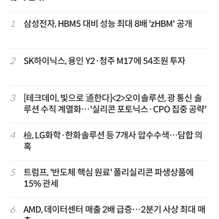
1
삼성전자, HBM5 대비 성능 최대 8배 'zHBM' 공개
2
SK하이닉스, 용인 Y2·청주 M17에 54조원 투자
3
[테크데이, 빛으로 通한다]<2>오이솔루션, 광 통신 솔
루션 수직 계열화…'실리콘 포토닉스·CPO 집중 공략'
4
檢, LG화학·한화솔루션 등 7개사 압수수색…담합 의
혹
5
트럼프, '반도체 핵심 원료' 폴리실리콘 파생상품에
15% 관세
6
AMD, 데이터센터 매출 2배 급증…2분기 사상 최대 매