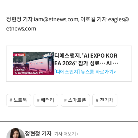
정현정 기자 iam@etnews.com, 이호길 기자 eagles@
etnews.com
디에스앤지, 'AI EXPO KOR
EA 2026' 참가 성료… AI 전
생애주기 아우르는 통합 솔루
[디에스앤지] 뉴스룸 바로가기>
션 선봬 [영상]
노트북
배터리
스마트폰
전기차
정현정 기자
기사 더보기