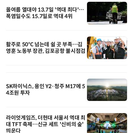
올여름 열대야 13.7일 '역대 최다'…
폭염일수도 15.7일로 역대 4위
활주로 50℃ 넘는데 쉴 곳 부족…김
영훈 노동부 장관, 김포공항 불시점검
SK하이닉스, 용인 Y2·청주 M17에 5
4조원 투자
라이엇게임즈, 더현대 서울서 역대 최
대 TFT 축제…신규 세트 '신비의 숲'
띄운다