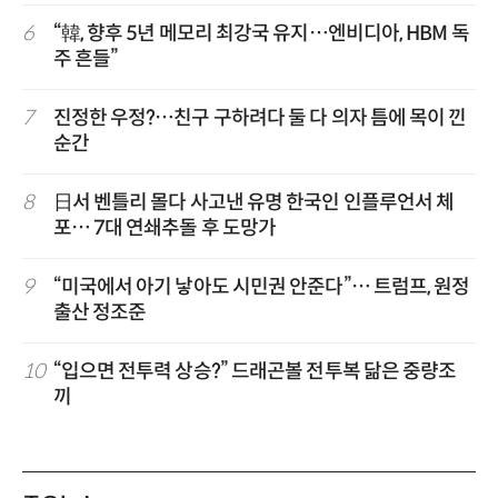
6
“韓, 향후 5년 메모리 최강국 유지…엔비디아, HBM 독
주 흔들”
7
진정한 우정?…친구 구하려다 둘 다 의자 틈에 목이 낀
순간
8
日서 벤틀리 몰다 사고낸 유명 한국인 인플루언서 체
포… 7대 연쇄추돌 후 도망가
9
“미국에서 아기 낳아도 시민권 안준다”… 트럼프, 원정
출산 정조준
10
“입으면 전투력 상승?” 드래곤볼 전투복 닮은 중량조
끼