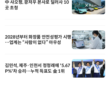
中 샤오펑, 광저우 본사로 딜러사 10
곳 초청
2028년부터 화장품 안전성평가 시행
…업계는 “사람이 없다” 아우성
김민석, 제주·인천서 정청래에 '5.67
P%'차 승리…누적 득표도 金 1위