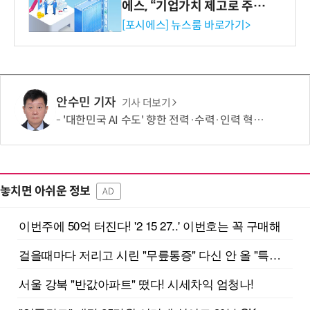
에스, “기업가치 제고로 주주
환원 강화” 계획 공시
[포시에스] 뉴스룸 바로가기>
안수민 기자
기사 더보기
'대한민국 AI 수도' 향한 전력·수력·인력 혁신 시동…'충남 3력 혁신 TF 회의 첫 개최
놓치면 아쉬운 정보
AD