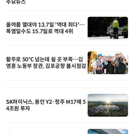
주요뉴스
올여름 열대야 13.7일 '역대 최다'…
폭염일수도 15.7일로 역대 4위
활주로 50℃ 넘는데 쉴 곳 부족…김
영훈 노동부 장관, 김포공항 불시점검
SK하이닉스, 용인 Y2·청주 M17에 5
4조원 투자