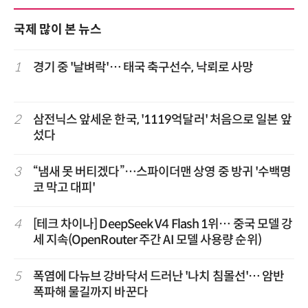
국제 많이 본 뉴스
1
경기 중 '날벼락'… 태국 축구선수, 낙뢰로 사망
2
삼전닉스 앞세운 한국, '1119억달러' 처음으로 일본 앞
섰다
3
“냄새 못 버티겠다”…스파이더맨 상영 중 방귀 '수백명
코 막고 대피'
4
[테크 차이나] DeepSeek V4 Flash 1위… 중국 모델 강
세 지속(OpenRouter 주간 AI 모델 사용량 순위)
5
폭염에 다뉴브 강바닥서 드러난 '나치 침몰선'… 암반
폭파해 물길까지 바꾼다