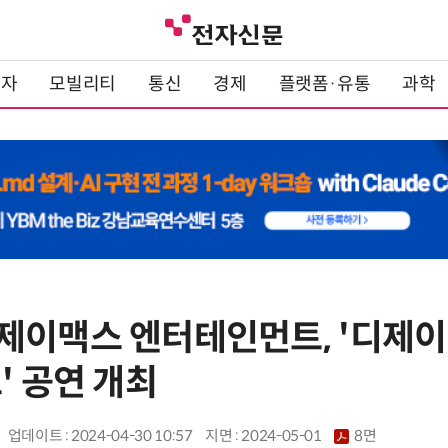
전자
모빌리티
통신
경제
플랫폼·유통
과학
제이맥스 엔터테인먼트, '디제이
' 공연 개최
업데이트 : 2024-04-30 10:57
지면 :
2024-05-01
8면