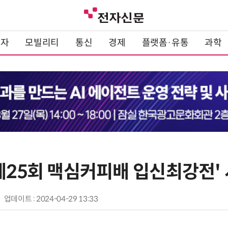
전자
모빌리티
통신
경제
플랫폼·유통
과학
'제25회 맥심커피배 입신최강전'
업데이트 : 2024-04-29 13:33