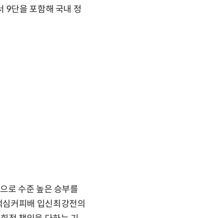
 9단을 포함해 국내 정
량으로 수준 높은 승부를
 맥심커피배 입신최강전의