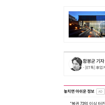
함봉균 기자
[ET톡] 車
놓치면 아쉬운 정보
AD