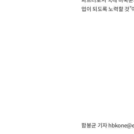
파트너로서 국내 바둑문화
업이 되도록 노력할 것”
함봉균 기자 hbkone@e