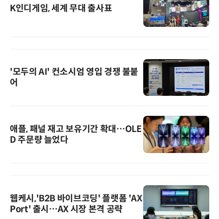
K인디게임, 세계 무대 출사표
'모두의 AI' 컨소시엄 영입 경쟁 불붙
어
애플, 패널 재고 보유기간 확대…OLE
D 주문량 늘었다
웹케시,'B2B 바이브코딩' 플랫폼 'AX
Port' 출시…AX 시장 본격 공략