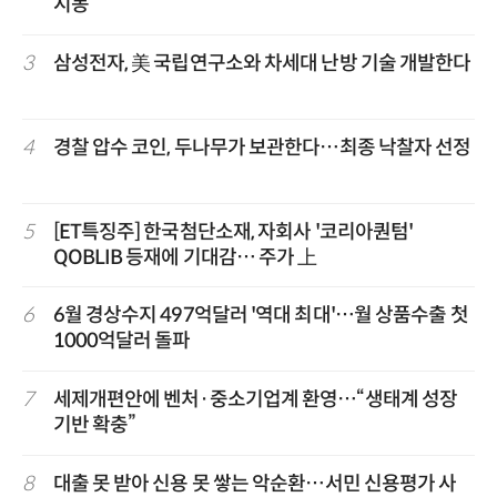
시동
3
삼성전자, 美 국립연구소와 차세대 난방 기술 개발한다
4
경찰 압수 코인, 두나무가 보관한다…최종 낙찰자 선정
5
[ET특징주] 한국첨단소재, 자회사 '코리아퀀텀'
QOBLIB 등재에 기대감… 주가 上
6
6월 경상수지 497억달러 '역대 최대'…월 상품수출 첫
1000억달러 돌파
7
세제개편안에 벤처·중소기업계 환영…“생태계 성장
기반 확충”
8
대출 못 받아 신용 못 쌓는 악순환…서민 신용평가 사