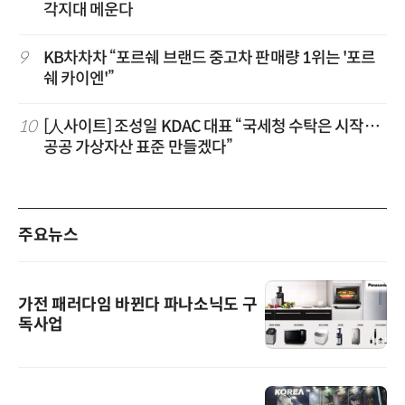
각지대 메운다
9
KB차차차 “포르쉐 브랜드 중고차 판매량 1위는 '포르
쉐 카이엔'”
10
[人사이트] 조성일 KDAC 대표 “국세청 수탁은 시작…
공공 가상자산 표준 만들겠다”
주요뉴스
가전 패러다임 바뀐다 파나소닉도 구
독사업