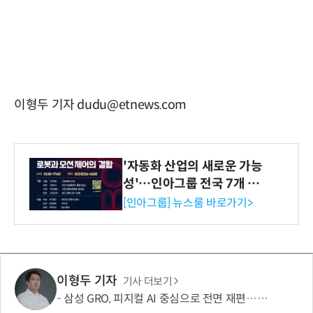
이형두 기자 dudu@etnews.com
'자동화 산업의 새로운 가능
성'…인아그룹 전국 7개 도
시 세미나 페어 개최
[인아그룹] 뉴스룸 바로가기>
이형두 기자
기사 더보기
삼성 GRO, 피지컬 AI 중심으로 전면 재편…생체신호·광기술 신규 도입