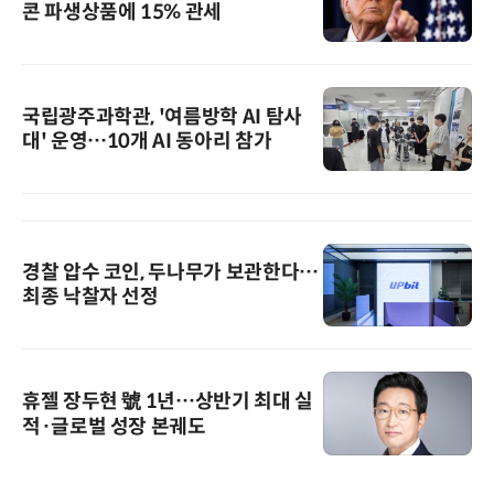
콘 파생상품에 15% 관세
국립광주과학관, '여름방학 AI 탐사
대' 운영…10개 AI 동아리 참가
경찰 압수 코인, 두나무가 보관한다…
최종 낙찰자 선정
휴젤 장두현 號 1년…상반기 최대 실
적·글로벌 성장 본궤도