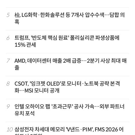
5
檢, LG화학·한화솔루션 등 7개사 압수수색…담합 의
혹
6
트럼프, '반도체 핵심 원료' 폴리실리콘 파생상품에
15% 관세
7
AMD, 데이터센터 매출 2배 급증…2분기 사상 최대 매
출
8
CSOT, '잉크젯 OLED'로 모니터·노트북 공략 본격
화…MSI 모니터 공개
9
인텔 오하이오 팹 '초과근무' 공사 가속…외부 파트너
유치 포석
10
삼성전자 차세대 메모리 'V낸드·PIM', FMS 2026 어