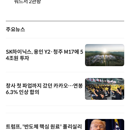
워드서 2관왕
주요뉴스
SK하이닉스, 용인 Y2·청주 M17에 5
4조원 투자
창사 첫 파업까지 갔던 카카오…연봉
6.3% 인상 합의
트럼프, '반도체 핵심 원료' 폴리실리