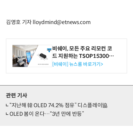
김영호 기자 lloydmind@etnews.com
비쉐이, 모든 주요 리모컨 코
드 지원하는 TSOP15300 시
리즈 IR 수신기 출시
[비쉐이] 뉴스룸 바로가기>
관련 기사
“지난해 韓 OLED 74.2% 점유” 디스플레이協
OLED 봄이 온다…“3년 만에 반등”