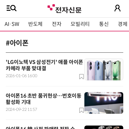
AI·SW
반도체
전자
모빌리티
통신
경제
#아이폰
'LG이노텍 VS 삼성전기' 애플 아이폰
카메라 부품 맞대결
2026-01-06 16:00
아이폰16 초반 품귀현상…번호이동
활성화 기대
2024-09-22 11:57