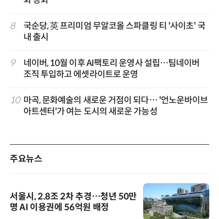
화 강화
8
국순당, 英 프리미엄 무알코올 스파클링 티 '사이초' 국
내 출시
9
네이버, 10월 이후 AI팩토리 운영사 설립…팀네이버
조직 투입하고 에셋라이트로 운영
10
마곡, 문화예술의 새로운 거점이 되다… '언노운바이브
아트센터'가 여는 도시의 새로운 가능성
주요뉴스
서울시, 2.8조 2차 추경…청년 50만
명 AI 이용권에 56억원 배정