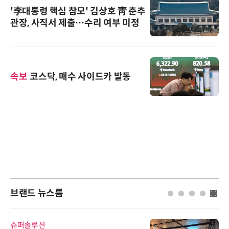
'李대통령 핵심 참모' 김상호 靑 춘추
관장, 사직서 제출…수리 여부 미정
속보
코스닥, 매수 사이드카 발동
브랜드 뉴스룸
슈퍼솔루션