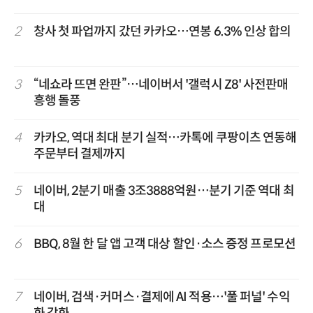
2
창사 첫 파업까지 갔던 카카오…연봉 6.3% 인상 합의
3
“네쇼라 뜨면 완판”…네이버서 '갤럭시 Z8' 사전판매
흥행 돌풍
4
카카오, 역대 최대 분기 실적…카톡에 쿠팡이츠 연동해
주문부터 결제까지
5
네이버, 2분기 매출 3조3888억원…분기 기준 역대 최
대
6
BBQ, 8월 한 달 앱 고객 대상 할인·소스 증정 프로모션
7
네이버, 검색·커머스·결제에 AI 적용…'풀 퍼널' 수익